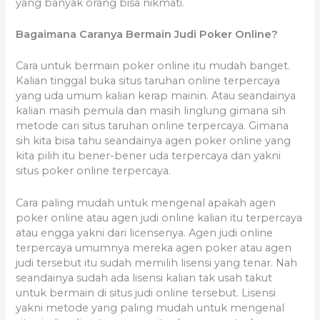
yang banyak orang bisa nikmati.
Bagaimana Caranya Bermain Judi Poker Online?
Cara untuk bermain poker online itu mudah banget.
Kalian tinggal buka situs taruhan online terpercaya
yang uda umum kalian kerap mainin. Atau seandainya
kalian masih pemula dan masih linglung gimana sih
metode cari situs taruhan online terpercaya. Gimana
sih kita bisa tahu seandainya agen poker online yang
kita pilih itu bener-bener uda terpercaya dan yakni
situs poker online terpercaya.
Cara paling mudah untuk mengenal apakah agen
poker online atau agen judi online kalian itu terpercaya
atau engga yakni dari licensenya. Agen judi online
terpercaya umumnya mereka agen poker atau agen
judi tersebut itu sudah memilih lisensi yang tenar. Nah
seandainya sudah ada lisensi kalian tak usah takut
untuk bermain di situs judi online tersebut. Lisensi
yakni metode yang paling mudah untuk mengenal