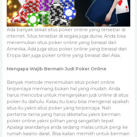
Ada banyak sekali situs poker online yang tersebar di
internet. Situs tersebar di segala juga dunia. Anda bisa
menemukan situs poker online yang berasal dari
Amerika. Ada juga situs poker online yang berasal dari
Eropa dan juga poker online yang berasal dari Asia.
Mengapa Wajib Bermain Judi Poker Online
Banyak metode menemukan situs poker online
terpercaya memang bukan hal yang mudah. Anda
harus mencoba untuk mengerjakan judi online di situs
poker itu dahulu. Kalau itu baru bisa mengenal apakah
situs itu yakni situs poker yang terpercaya. Nah
pertama-tama yang harus diketahui yakni bermain
poker online yakni pilihan yang sangatlah tepat.
Apalagi seandainya anda sedang malas untuk pergi ke
rumah kasino darat. Bisa kalian memilih untuk bermain