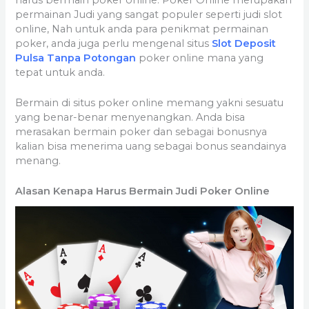
permainan Judi yang sangat populer seperti judi slot
online, Nah untuk anda para penikmat permainan
poker, anda juga perlu mengenal situs
Slot Deposit
Pulsa Tanpa Potongan
poker online mana yang
tepat untuk anda.
Bermain di situs poker online memang yakni sesuatu
yang benar-benar menyenangkan. Anda bisa
merasakan bermain poker dan sebagai bonusnya
kalian bisa menerima uang sebagai bonus seandainya
menang.
Alasan Kenapa Harus Bermain Judi Poker Online