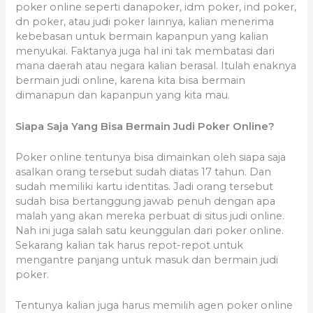
poker online seperti danapoker, idm poker, ind poker,
dn poker, atau judi poker lainnya, kalian menerima
kebebasan untuk bermain kapanpun yang kalian
menyukai. Faktanya juga hal ini tak membatasi dari
mana daerah atau negara kalian berasal. Itulah enaknya
bermain judi online, karena kita bisa bermain
dimanapun dan kapanpun yang kita mau.
Siapa Saja Yang Bisa Bermain Judi Poker Online?
Poker online tentunya bisa dimainkan oleh siapa saja
asalkan orang tersebut sudah diatas 17 tahun. Dan
sudah memiliki kartu identitas. Jadi orang tersebut
sudah bisa bertanggung jawab penuh dengan apa
malah yang akan mereka perbuat di situs judi online.
Nah ini juga salah satu keunggulan dari poker online.
Sekarang kalian tak harus repot-repot untuk
mengantre panjang untuk masuk dan bermain judi
poker.
Tentunya kalian juga harus memilih agen poker online