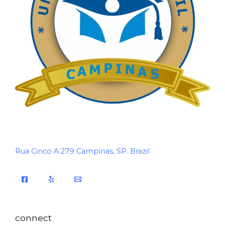
Rua Cinco A 279 Campinas, SP. Brazil
connect