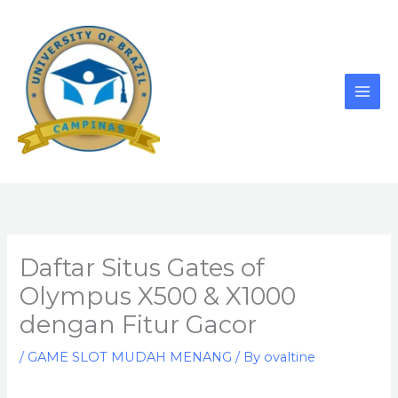
Skip
to
content
Daftar Situs Gates of
Olympus X500 & X1000
dengan Fitur Gacor
/
GAME SLOT MUDAH MENANG
/ By
ovaltine