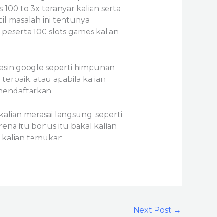
100 to 3x teranyar kalian serta
il masalah ini tentunya
eserta 100 slots games kalian
esin google seperti himpunan
terbaik. atau apabila kalian
 mendaftarkan.
kalian merasai langsung, seperti
ena itu bonus itu bakal kalian
t kalian temukan.
Next Post
→