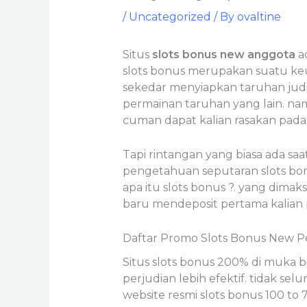
/
Uncategorized
/ By
ovaltine
Situs
slots bonus new anggota
ad
slots bonus merupakan suatu k
sekedar menyiapkan taruhan judi 
permainan taruhan yang lain. namun
cuman dapat kalian rasakan pada
Tapi rintangan yang biasa ada sa
pengetahuan seputaran slots bon
apa itu slots bonus ?. yang dima
baru mendeposit pertama kalian pa
Daftar Promo Slots Bonus New P
Situs slots bonus 200% di muka
perjudian lebih efektif. tidak sel
website resmi slots bonus 100 to 7