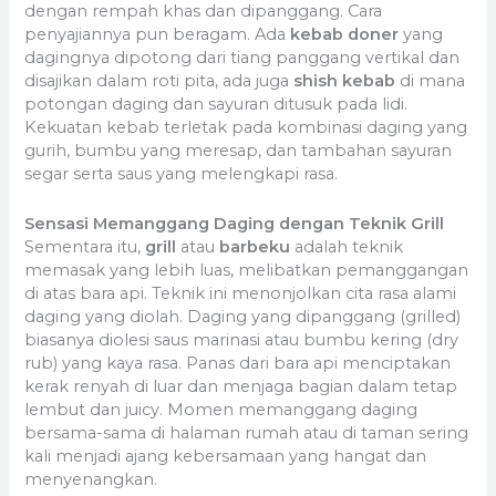
dengan rempah khas dan dipanggang. Cara
penyajiannya pun beragam. Ada
kebab doner
yang
dagingnya dipotong dari tiang panggang vertikal dan
disajikan dalam roti pita, ada juga
shish kebab
di mana
potongan daging dan sayuran ditusuk pada lidi.
Kekuatan kebab terletak pada kombinasi daging yang
gurih, bumbu yang meresap, dan tambahan sayuran
segar serta saus yang melengkapi rasa.
Sensasi Memanggang Daging dengan Teknik Grill
Sementara itu,
grill
atau
barbeku
adalah teknik
memasak yang lebih luas, melibatkan pemanggangan
di atas bara api. Teknik ini menonjolkan cita rasa alami
daging yang diolah. Daging yang dipanggang (grilled)
biasanya diolesi saus marinasi atau bumbu kering (dry
rub) yang kaya rasa. Panas dari bara api menciptakan
kerak renyah di luar dan menjaga bagian dalam tetap
lembut dan juicy. Momen memanggang daging
bersama-sama di halaman rumah atau di taman sering
kali menjadi ajang kebersamaan yang hangat dan
menyenangkan.