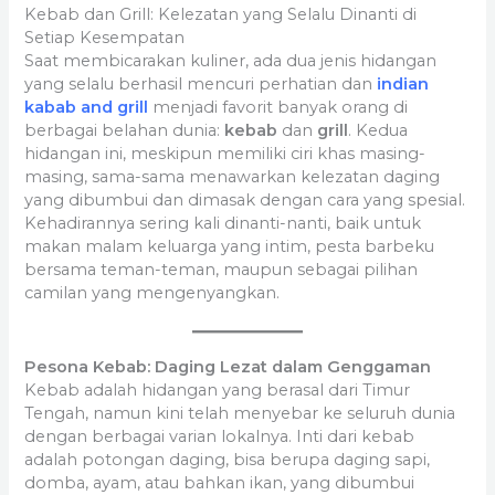
Kebab dan Grill: Kelezatan yang Selalu Dinanti di
Setiap Kesempatan
Saat membicarakan kuliner, ada dua jenis hidangan
yang selalu berhasil mencuri perhatian dan
indian
kabab and grill
menjadi favorit banyak orang di
berbagai belahan dunia:
kebab
dan
grill
. Kedua
hidangan ini, meskipun memiliki ciri khas masing-
masing, sama-sama menawarkan kelezatan daging
yang dibumbui dan dimasak dengan cara yang spesial.
Kehadirannya sering kali dinanti-nanti, baik untuk
makan malam keluarga yang intim, pesta barbeku
bersama teman-teman, maupun sebagai pilihan
camilan yang mengenyangkan.
Pesona Kebab: Daging Lezat dalam Genggaman
Kebab adalah hidangan yang berasal dari Timur
Tengah, namun kini telah menyebar ke seluruh dunia
dengan berbagai varian lokalnya. Inti dari kebab
adalah potongan daging, bisa berupa daging sapi,
domba, ayam, atau bahkan ikan, yang dibumbui