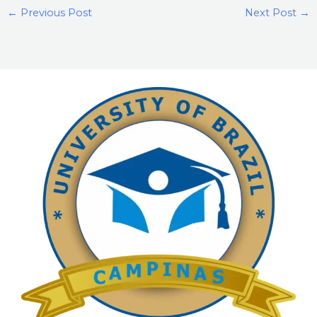
←
Previous Post
Next Post
→