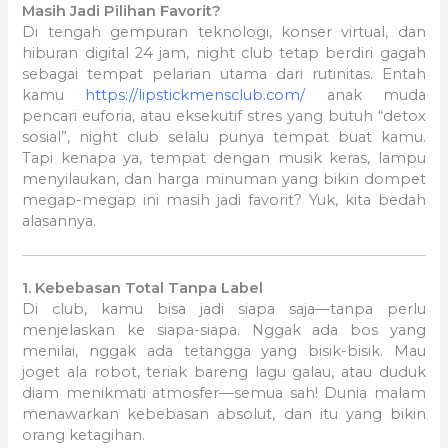
Masih Jadi Pilihan Favorit?
Di tengah gempuran teknologi, konser virtual, dan
hiburan digital 24 jam, night club tetap berdiri gagah
sebagai tempat pelarian utama dari rutinitas. Entah
kamu
https://lipstickmensclub.com/
anak muda
pencari euforia, atau eksekutif stres yang butuh “detox
sosial”, night club selalu punya tempat buat kamu.
Tapi kenapa ya, tempat dengan musik keras, lampu
menyilaukan, dan harga minuman yang bikin dompet
megap-megap ini masih jadi favorit? Yuk, kita bedah
alasannya.
1. Kebebasan Total Tanpa Label
Di club, kamu bisa jadi siapa saja—tanpa perlu
menjelaskan ke siapa-siapa. Nggak ada bos yang
menilai, nggak ada tetangga yang bisik-bisik. Mau
joget ala robot, teriak bareng lagu galau, atau duduk
diam menikmati atmosfer—semua sah! Dunia malam
menawarkan kebebasan absolut, dan itu yang bikin
orang ketagihan.