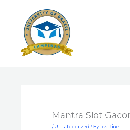
Skip
to
content
Mantra Slot Gaco
/
Uncategorized
/ By
ovaltine