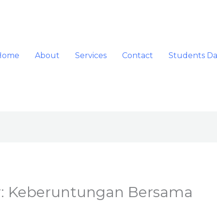
Home
About
Services
Contact
Students D
r: Keberuntungan Bersama