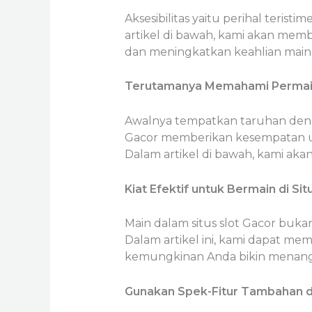
Aksesibilitas yaitu perihal teri
artikel di bawah, kami akan memb
dan meningkatkan keahlian main
Terutamanya Memahami Permai
Awalnya tempatkan taruhan deng
Gacor memberikan kesempatan un
Dalam artikel di bawah, kami a
Kiat Efektif untuk Bermain di Sit
Main dalam situs slot Gacor buka
Dalam artikel ini, kami dapat me
kemungkinan Anda bikin menang
Gunakan Spek-Fitur Tambahan di