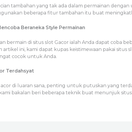
rincian tambahan yang tak ada dalam permainan dengan 
enggunakan beberapa fitur tambahan itu buat meningka
 Mencoba Beraneka Style Permainan
n bermain di situs slot Gacor ialah Anda dapat coba b
rtikel ini, kami dapat kupas keistimewaan pakai situs s
ngat cocok untuk Anda.
cor Terdahsyat
 Gacor di luaran sana, penting untuk putuskan yang te
, kami bakalan beri beberapa teknik buat menunjuk situs 