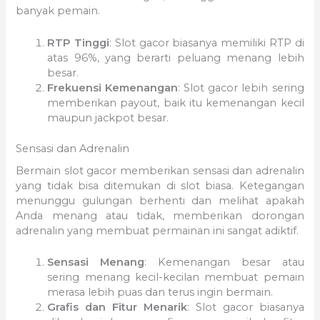
banyak pemain.
RTP Tinggi
: Slot gacor biasanya memiliki RTP di
atas 96%, yang berarti peluang menang lebih
besar.
Frekuensi Kemenangan
: Slot gacor lebih sering
memberikan payout, baik itu kemenangan kecil
maupun jackpot besar.
Sensasi dan Adrenalin
Bermain slot gacor memberikan sensasi dan adrenalin
yang tidak bisa ditemukan di slot biasa. Ketegangan
menunggu gulungan berhenti dan melihat apakah
Anda menang atau tidak, memberikan dorongan
adrenalin yang membuat permainan ini sangat adiktif.
Sensasi Menang
: Kemenangan besar atau
sering menang kecil-kecilan membuat pemain
merasa lebih puas dan terus ingin bermain.
Grafis dan Fitur Menarik
: Slot gacor biasanya