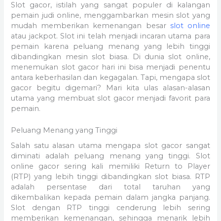
Slot gacor, istilah yang sangat populer di kalangan
pemain judi online, menggambarkan mesin slot yang
mudah memberikan kemenangan besar
slot online
atau jackpot. Slot ini telah menjadi incaran utama para
pemain karena peluang menang yang lebih tinggi
dibandingkan mesin slot biasa. Di dunia slot online,
menemukan slot gacor hari ini bisa menjadi penentu
antara keberhasilan dan kegagalan. Tapi, mengapa slot
gacor begitu digemari? Mari kita ulas alasan-alasan
utama yang membuat slot gacor menjadi favorit para
pemain.
Peluang Menang yang Tinggi
Salah satu alasan utama mengapa slot gacor sangat
diminati adalah peluang menang yang tinggi. Slot
online gacor sering kali memiliki Return to Player
(RTP) yang lebih tinggi dibandingkan slot biasa. RTP
adalah persentase dari total taruhan yang
dikembalikan kepada pemain dalam jangka panjang.
Slot dengan RTP tinggi cenderung lebih sering
memberikan kemenangan, sehingga menarik lebih