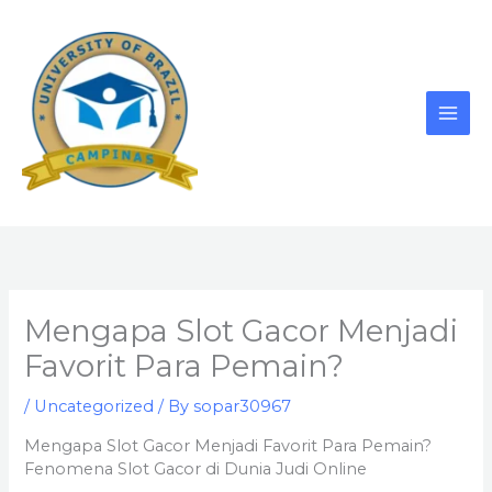
Skip
to
content
Mengapa Slot Gacor Menjadi
Favorit Para Pemain?
/
Uncategorized
/ By
sopar30967
Mengapa Slot Gacor Menjadi Favorit Para Pemain?
Fenomena Slot Gacor di Dunia Judi Online