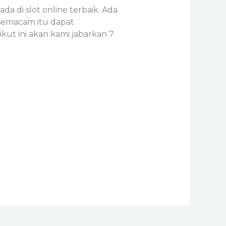
 di slot online terbaik. Ada
 semacam itu dapat
t ini akan kami jabarkan 7