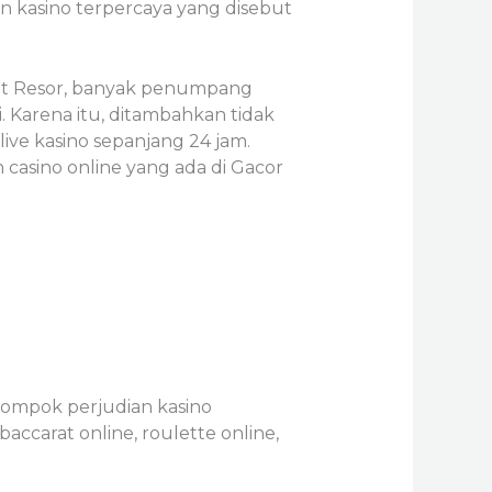
an kasino terpercaya yang disebut
urat Resor, banyak penumpang
ni. Karena itu, ditambahkan tidak
live kasino sepanjang 24 jam.
 casino online yang ada di Gacor
elompok perjudian kasino
baccarat online, roulette online,