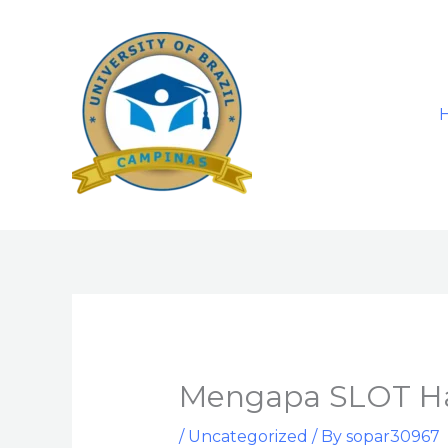
Skip
to
content
Mengapa SLOT Ha
/
Uncategorized
/ By
sopar30967