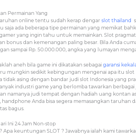
kan Permainan Yang
taruhan online tentu sudah kerap dengar
slot thailand
s
entu saja ada beberapa tipe permainan yang memikat ba
gamer yang ingin tahu untuk memainkan. Slot pragmati
n bonus dan kemenangan paling besar. Bila Anda cuma
gan sampai Rp. 50.000.000, angka yang lumayan men
daklah aneh bila game ini dikatakan sebagai
garansi kekal
u mungkin sedikit kebingungan mengenai apa itu slot 
 tidak asing dengan bandar judi slot Indonesia yang pra
banyak industri game yang berlomba tawarkan berbagai 
an namanya judi tempat dengan hadiah uang kontan asl
us, handphone Anda bisa segera memasangkan taruhan
tas bagus.
ri Ini 24 Jam Non-stop
? Apa keuntungan SLOT ? Jawabnya ialah kami tawarkan