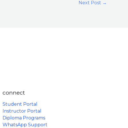
Next Post
→
connect
Student Portal
Instructor Portal
Diploma Programs
WhatsApp Support