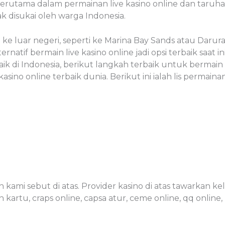
 terutama dalam permainan live kasino online dan taruh
k disukai oleh warga Indonesia.
 ke luar negeri, seperti ke Marina Bay Sands atau Dar
rnatif bermain live kasino online jadi opsi terbaik saat i
ik di Indonesia, berikut langkah terbaik untuk bermain 
no online terbaik dunia. Berikut ini ialah lis permainan
h kami sebut di atas. Provider kasino di atas tawarkan k
artu, craps online, capsa atur, ceme online, qq online, 