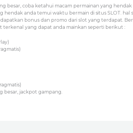
g besar, coba ketahui macam permainan yang hendak ada
ng hendak anda temui waktu bermain di situs SLOT. hal
tkan bonus dan promo dari slot yang terdapat. Beriku
t terkenal yang dapat anda mainkan seperti berikut :
lay)
ragmatis)
agmatis)
ing besar, jackpot gampang.