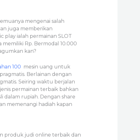
emuanya mengenai salah
hkan juga memberikan
c play ialah permainan SLOT
 memiliki Rp. Bermodal 10.000
gagumkan kan?
ahan 100
mesin uang untuk
pragmatis. Berlainan dengan
gmatis. Seiring waktu berjalan
jenis permainan terbaik bahkan
i dalam rupiah. Dengan share
 dan memenangi hadiah kapan
 produk judi online terbaik dan