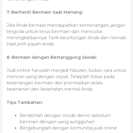
7. Berhenti Bermain Saat Menang:
Jika Anda berhasil mendapatkan kemenangan, jangan
tergoda untuk terus bermain dan mencoba
meningkatkannya. Tarik keuntungan Anda dan nikmati
hasil jerih payah Anda.
8. Bermain dengan Bertanggung Jawab:
Judi online haruslah menjadi hiburan, bukan cara untuk
mencari uang dengan cepat. Tetaplah fokus pada
kesenangan bermain dan prioritaskan selalu
keamanan dan kesehatan mental Anda.
Tips Tambahan:
Berlatihlah dengan mode demo sebelum
bermain dengan uang sungguhan.
Bergabunglah dengan komunitas judi online