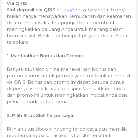
Via QRIS
Slot deposit via QRIS
https://mezzabarandgrill.com/
bukan hanya menawarkan kemudahan dan keamanan
dalam bertransaksi, tetapi juga dapat membantu
meningkatkan peluang Anda untuk menang dalam
bermain slot. Berikut beberapa tips yang dapat Anda
terapkan:
1. Manfaatkan Bonus dan Promo:
Banyak situs slot online menawarkan bonus dan
promo khusus untuk pemain yang melakukan deposit
via QRIS. Bonus dan promo ini dapat berupa bonus
deposit, cashback, atau free spin. Manfaatkan bonus
dan promo ini untuk meningkatkan modal Anda dan
peluang Anda untuk menang.
2. Pilih Situs Slot Terpercaya:
Pilihlah situs slot online yang terpercaya dan memiliki
reputasi yang baik. Pastikan situs slot tersebut