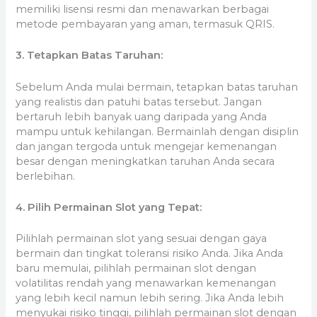
memiliki lisensi resmi dan menawarkan berbagai
metode pembayaran yang aman, termasuk QRIS.
3. Tetapkan Batas Taruhan:
Sebelum Anda mulai bermain, tetapkan batas taruhan
yang realistis dan patuhi batas tersebut. Jangan
bertaruh lebih banyak uang daripada yang Anda
mampu untuk kehilangan. Bermainlah dengan disiplin
dan jangan tergoda untuk mengejar kemenangan
besar dengan meningkatkan taruhan Anda secara
berlebihan.
4. Pilih Permainan Slot yang Tepat:
Pilihlah permainan slot yang sesuai dengan gaya
bermain dan tingkat toleransi risiko Anda. Jika Anda
baru memulai, pilihlah permainan slot dengan
volatilitas rendah yang menawarkan kemenangan
yang lebih kecil namun lebih sering. Jika Anda lebih
menyukai risiko tinggi, pilihlah permainan slot dengan