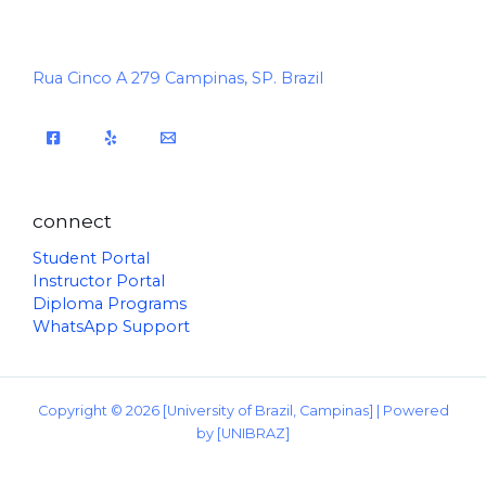
Rua Cinco A 279 Campinas, SP. Brazil
connect
Student Portal
Instructor Portal
Diploma Programs
WhatsApp Support
Copyright © 2026 [University of Brazil, Campinas] | Powered
by [UNIBRAZ]