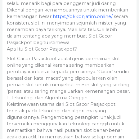
selalu menarik bagi para penggemar judi daring.
Dikenal dengan kemampuannya untuk memberikan
kemenangan besar
https://bkkbnjatim.online/
secara
konsisten, slot ini menyimpan sejumlah misteri yang
menambah daya tariknya. Mari kita telusuri lebih
dalam tentang apa yang membuat Slot Gacor
Pasjackpot begitu istimewa.
Apa Itu Slot Gacor Pasjackpot?
Slot Gacor Pasjackpot adalah jenis permainan slot
online yang dikenal karena sering memberikan
pembayaran besar kepada pemainnya. ‘Gacor’ sendiri
berasal dari kata ‘macet’ yang dipopulerkan oleh
pemain slot untuk menyebut mesin slot yang sedang
‘panas’ atau sering mengeluarkan kemenangan besar.
1. Teknologi dan Algoritma Canggih
Keistimewaan utama dari Slot Gacor Pasjackpot
terletak pada teknologi dan algoritma yang
digunakannya. Pengembang perangkat lunak judi
terkemuka menggunakan teknologi canggih untuk
memastikan bahwa hasil putaran slot benar-benar
acak dan adil. Ini memastikan bahwa setiap pemain