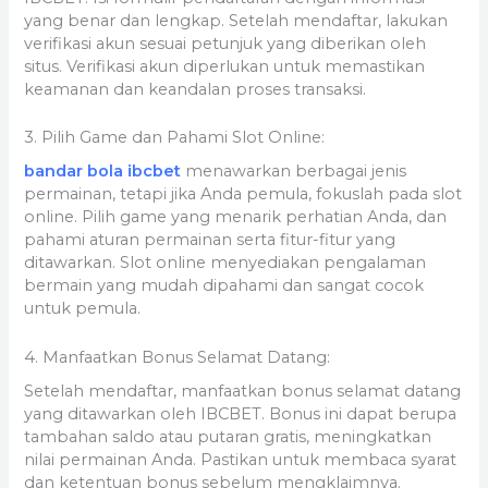
yang benar dan lengkap. Setelah mendaftar, lakukan
verifikasi akun sesuai petunjuk yang diberikan oleh
situs. Verifikasi akun diperlukan untuk memastikan
keamanan dan keandalan proses transaksi.
3. Pilih Game dan Pahami Slot Online:
bandar bola ibcbet
menawarkan berbagai jenis
permainan, tetapi jika Anda pemula, fokuslah pada slot
online. Pilih game yang menarik perhatian Anda, dan
pahami aturan permainan serta fitur-fitur yang
ditawarkan. Slot online menyediakan pengalaman
bermain yang mudah dipahami dan sangat cocok
untuk pemula.
4. Manfaatkan Bonus Selamat Datang:
Setelah mendaftar, manfaatkan bonus selamat datang
yang ditawarkan oleh IBCBET. Bonus ini dapat berupa
tambahan saldo atau putaran gratis, meningkatkan
nilai permainan Anda. Pastikan untuk membaca syarat
dan ketentuan bonus sebelum mengklaimnya.