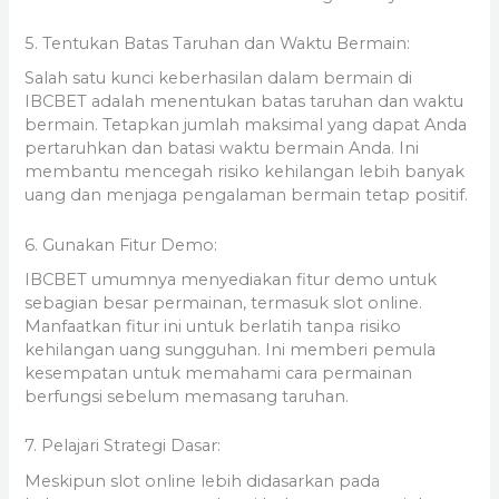
5. Tentukan Batas Taruhan dan Waktu Bermain:
Salah satu kunci keberhasilan dalam bermain di
IBCBET adalah menentukan batas taruhan dan waktu
bermain. Tetapkan jumlah maksimal yang dapat Anda
pertaruhkan dan batasi waktu bermain Anda. Ini
membantu mencegah risiko kehilangan lebih banyak
uang dan menjaga pengalaman bermain tetap positif.
6. Gunakan Fitur Demo:
IBCBET umumnya menyediakan fitur demo untuk
sebagian besar permainan, termasuk slot online.
Manfaatkan fitur ini untuk berlatih tanpa risiko
kehilangan uang sungguhan. Ini memberi pemula
kesempatan untuk memahami cara permainan
berfungsi sebelum memasang taruhan.
7. Pelajari Strategi Dasar:
Meskipun slot online lebih didasarkan pada