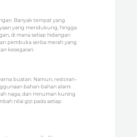
angan. Banyak tempat yang
ahayaan yang mendukung, hingga
an, di mana setiap hidangan
ngan pembuka serba merah yang
an kesegaran.
arna buatan. Namun, restoran-
enggunaan bahan-bahan alami
buah naga, dan minuman kuning
ah nilai gizi pada setiap