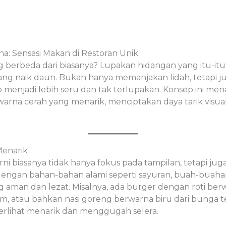
: Sensasi Makan di Restoran Unik
berbeda dari biasanya? Lupakan hidangan yang itu-itu sa
ng naik daun. Bukan hanya memanjakan lidah, tetapi 
njadi lebih seru dan tak terlupakan. Konsep ini mena
warna cerah yang menarik, menciptakan daya tarik visu
Menarik
 biasanya tidak hanya fokus pada tampilan, tetapi juga
 dengan bahan-bahan alami seperti sayuran, buah-buah
aman dan lezat. Misalnya, ada burger dengan roti ber
am, atau bahkan nasi goreng berwarna biru dari bunga t
erlihat menarik dan menggugah selera.