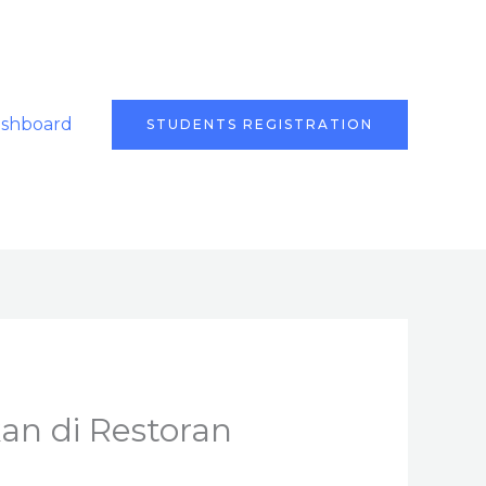
ashboard
STUDENTS REGISTRATION
an di Restoran