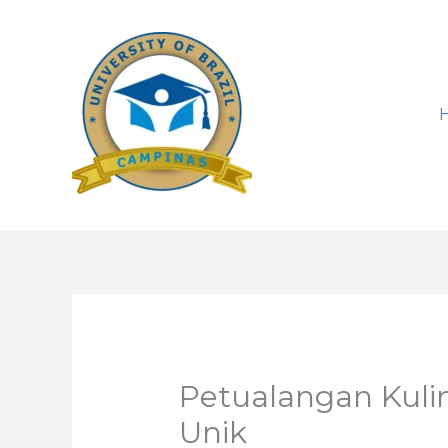
Skip
to
content
Petualangan Kuli
Unik