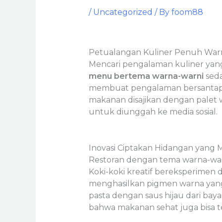
/
Uncategorized
/ By
foom88
Petualangan Kuliner Penuh Warna
Mencari pengalaman kuliner yang 
menu bertema warna-warni
seda
membuat pengalaman bersantap me
makanan disajikan dengan palet 
untuk diunggah ke media sosial.
Inovasi Ciptakan Hidangan yang 
Restoran dengan tema warna-warni
Koki-koki kreatif bereksperimen
menghasilkan pigmen warna yang 
pasta dengan saus hijau dari bay
bahwa makanan sehat juga bisa t