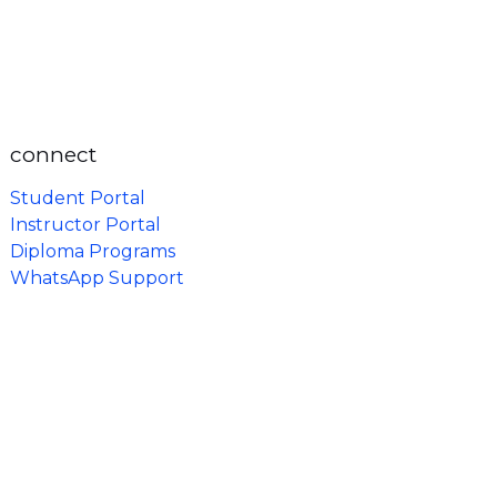
connect
Student Portal
Instructor Portal
Diploma Programs
WhatsApp Support