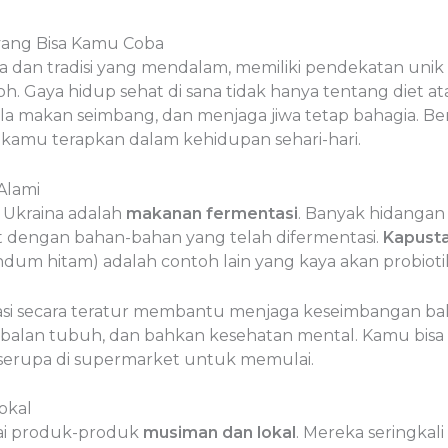
 yang Bisa Kamu Coba
 dan tradisi yang mendalam, memiliki pendekatan unik
oh. Gaya hidup sehat di sana tidak hanya tentang diet a
a makan seimbang, dan menjaga jiwa tetap bahagia. Ber
a kamu terapkan dalam kehidupan sehari-hari.
Alami
t Ukraina adalah
makanan fermentasi
. Banyak hidangan 
uat dengan bahan-bahan yang telah difermentasi.
Kapust
ndum hitam) adalah contoh lain yang kaya akan probioti
 secara teratur membantu menjaga keseimbangan bakter
balan tubuh, dan bahkan kesehatan mental. Kamu bisa
 serupa di supermarket untuk memulai.
okal
ai produk-produk
musiman dan lokal
. Mereka seringkali