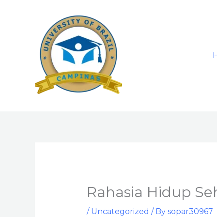
Skip
to
content
Rahasia Hidup Se
/
Uncategorized
/ By
sopar30967