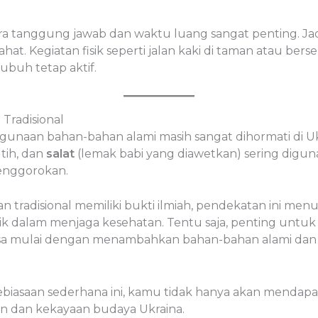
 tanggung jawab dan waktu luang sangat penting. Ja
irahat. Kegiatan fisik seperti jalan kaki di taman atau be
buh tetap aktif.
Tradisional
gunaan bahan-bahan alami masih sangat dihormati di Uk
tih, dan
salat
(lemak babi yang diawetkan) sering digu
tenggorokan.
 tradisional memiliki bukti ilmiah, pendekatan ini me
stik dalam menjaga kesehatan. Tentu saja, penting untu
 bisa mulai dengan menambahkan bahan-bahan alami da
iasaan sederhana ini, kamu tidak hanya akan mendapat
n dan kekayaan budaya Ukraina.