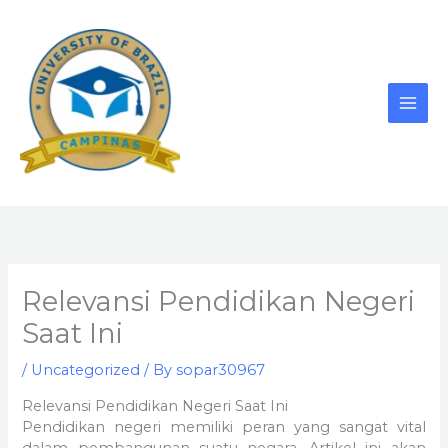
Skip
to
content
Relevansi Pendidikan Negeri
Saat Ini
/
Uncategorized
/ By
sopar30967
Relevansi Pendidikan Negeri Saat Ini
Pendidikan negeri memiliki peran yang sangat vital
dalam pembangunan suatu negara. Artikel ini akan