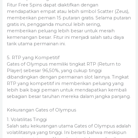
Fitur Free Spins dapat diaktifkan dengan
mendapatkan empat atau lebih simbol Scatter (Zeus),
memberikan pemain 15 putaran gratis. Selama putaran
gratis ini, pengganda muncul lebih sering,
memberikan peluang lebih besar untuk meraih
kemenangan besar. Fitur ini menjadi salah satu daya
tarik utama permainan ini.
5. RTP yang Kompetitif
Gates of Olympus memiliki tingkat RTP (Return to
Player) sebesar 96,50%, yang cukup tinggi
dibandingkan dengan permainan slot lainnya. Tingkat
RTP yang kompetitif ini memberikan peluang yang
lebih baik bagi pemain untuk mendapatkan kembali
sebagian besar taruhan mereka dalam jangka panjang.
Kekurangan Gates of Olympus
1. Volatilitas Tinggi
Salah satu kekurangan utama Gates of Olympus adalah
volatilitasnya yang tinggi. Ini berarti bahwa meskipun