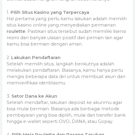
1.
Pilih Situs Kasino yang Terpercaya
Hal pertama yang perlu kamu lakukan adalah memilih
situs kasino online yang menyediakan permainan
roulette
. Pastikan situs tersebut sudah memiliki lisensi
resmi dan banyak ulasan positif dari pemain lain agar
kamu bisa bermain dengan aman.
2.
Lakukan Pendaftaran
Setelah memilih situs, langkah berikutnya adalah
melakukan pendaftaran. Biasanya, kamu hanya perlu
mengisi beberapa data diri untuk membuat akun dan
memverifikasi identitasmu.
3.
Setor Dana ke Akun
Setelah mendaftar, lakukan deposit ke akunmu agar
bisa mulai bermain. Biasanya ada berbagai metode
pembayaran yang bisa dipilih, mulai dari transfer bank
hingga e-wallet seperti OVO, DANA, atau Gopay.
4.
Pilih Meja Roulette dan Pasang Taruhan