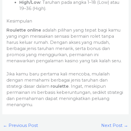
High/Low
: Taruhan pada angka 1–18 (Low) atau
19–36 (High).
Kesimpulan
Roulette online
adalah pilihan yang tepat bagi kamu
yang ingin merasakan sensasi bermain rolet tanpa
harus keluar rumah. Dengan akses yang mudah,
berbagai jenis taruhan menarik, serta bonus dan
promosi yang menggiurkan, permainan ini
menawarkan pengalaman kasino yang tak kalah seru.
Jika kamu baru pertama kali mencoba, mulailah
dengan memahami berbagai jenis taruhan dan
strategi dasar dalam
roulette
. Ingat, meskipun
permainan ini berbasis keberuntungan, sedikit strategi
dan pemahaman dapat meningkatkan peluang
menangmu.
←
Previous Post
Next Post
→