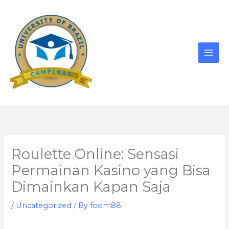
Skip
to
content
Roulette Online: Sensasi
Permainan Kasino yang Bisa
Dimainkan Kapan Saja
/
Uncategorized
/ By
foom88