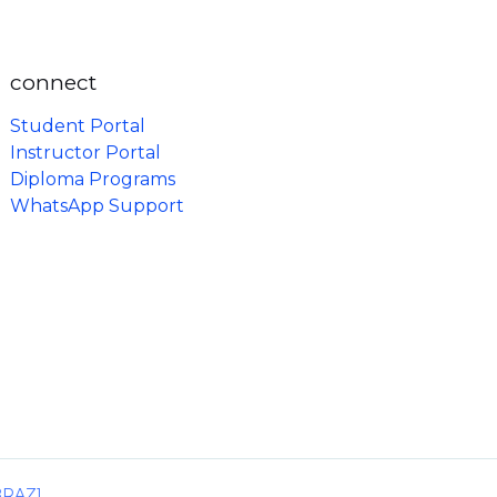
connect
Student Portal
Instructor Portal
Diploma Programs
WhatsApp Support
IBRAZ]