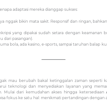
kenapa adaptasi mereka dianggap sukses:
a nggak bikin mata sakit. Responsif dan ringan, bahkan
kripsi yang dipakai sudah setara dengan keamanan b
u dari pasangan).
ma bola, ada kasino, e-sports, sampai taruhan balap ku
h
nggak mau berubah bakal ketinggalan zaman seperti ka
ui teknologi dan menyediakan layanan yang mema
in. Mulai dari kemudahan akses hingga ketersediaan
sa fokus ke satu hal: menikmati pertandingan dengan 