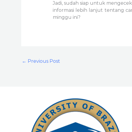
Jadi, sudah siap untuk mengecek
informasi lebih lanjut tentang c
minggu ini?
←
Previous Post