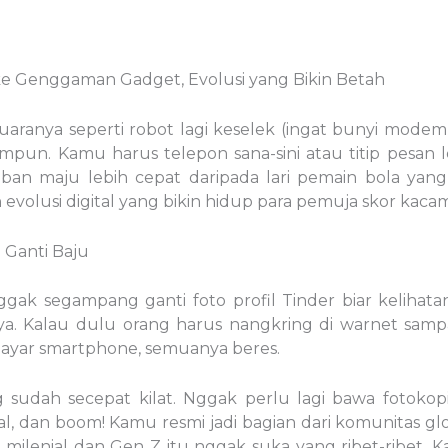
 Genggaman Gadget, Evolusi yang Bikin Betah
suaranya seperti robot lagi keselek (ingat bunyi modem
mpun. Kamu harus telepon sana-sini atau titip pesan
an maju lebih cepat daripada lari pemain bola yang la
 evolusi digital yang bikin hidup para pemuja skor kacama
 Ganti Baju
u nggak segampang ganti foto profil Tinder biar kelih
a. Kalau dulu orang harus nangkring di warnet samp
 layar smartphone, semuanya beres.
 sudah secepat kilat. Nggak perlu lagi bawa fotoko
ital, dan boom! Kamu resmi jadi bagian dari komunitas gl
ilenial dan Gen Z itu nggak suka yang ribet-ribet. Kal