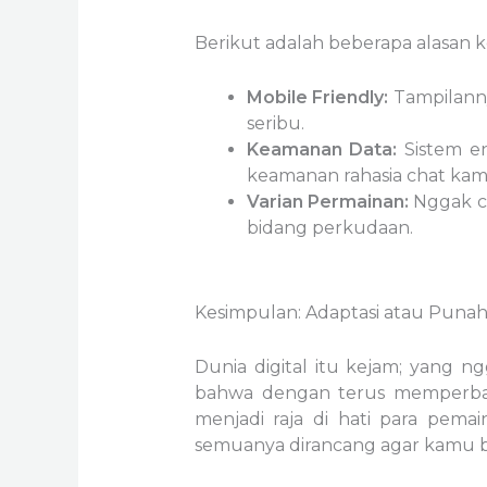
Berikut adalah beberapa alasan 
Mobile Friendly:
Tampilanny
seribu.
Keamanan Data:
Sistem en
keamanan rahasia chat kam
Varian Permainan:
Nggak cu
bidang perkudaan.
Kesimpulan: Adaptasi atau Puna
Dunia digital itu kejam; yang 
bahwa dengan terus memperbar
menjadi raja di hati para pema
semuanya dirancang agar kamu bi