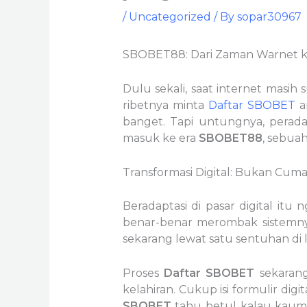
/
Uncategorized
/ By
sopar30967
SBOBET88: Dari Zaman Warnet ke
Dulu sekali, saat internet masih 
ribetnya minta
Daftar SBOBET
a
banget. Tapi untungnya, peradab
masuk ke era
SBOBET88
, sebuah
Transformasi Digital: Bukan Cuma
Beradaptasi di pasar digital it
benar-benar merombak sistemny
sekarang lewat satu sentuhan di
Proses
Daftar SBOBET
sekarang
kelahiran. Cukup isi formulir dig
SBOBET
tahu betul kalau kaum m