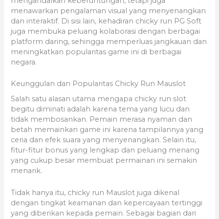
mengandalkan keberuntungan, tetapi juga
menawarkan pengalaman visual yang menyenangkan
dan interaktif. Di sisi lain, kehadiran chicky run PG Soft
juga membuka peluang kolaborasi dengan berbagai
platform daring, sehingga memperluas jangkauan dan
meningkatkan popularitas game ini di berbagai
negara.
Keunggulan dan Popularitas Chicky Run Mauslot
Salah satu alasan utama mengapa chicky run slot
begitu diminati adalah karena tema yang lucu dan
tidak membosankan. Pemain merasa nyaman dan
betah memainkan game ini karena tampilannya yang
ceria dan efek suara yang menyenangkan. Selain itu,
fitur-fitur bonus yang lengkap dan peluang menang
yang cukup besar membuat permainan ini semakin
menarik.
Tidak hanya itu, chicky run Mauslot juga dikenal
dengan tingkat keamanan dan kepercayaan tertinggi
yang diberikan kepada pemain. Sebagai bagian dari