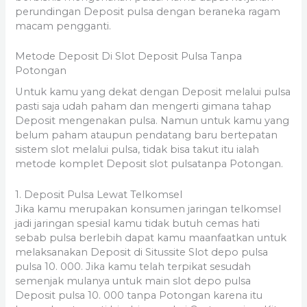
perundingan Deposit pulsa dengan beraneka ragam
macam pengganti.
Metode Deposit Di Slot Deposit Pulsa Tanpa
Potongan
Untuk kamu yang dekat dengan Deposit melalui pulsa
pasti saja udah paham dan mengerti gimana tahap
Deposit mengenakan pulsa. Namun untuk kamu yang
belum paham ataupun pendatang baru bertepatan
sistem slot melalui pulsa, tidak bisa takut itu ialah
metode komplet Deposit slot pulsatanpa Potongan.
1. Deposit Pulsa Lewat Telkomsel
Jika kamu merupakan konsumen jaringan telkomsel
jadi jaringan spesial kamu tidak butuh cemas hati
sebab pulsa berlebih dapat kamu maanfaatkan untuk
melaksanakan Deposit di Situssite Slot depo pulsa
pulsa 10. 000. Jika kamu telah terpikat sesudah
semenjak mulanya untuk main slot depo pulsa
Deposit pulsa 10. 000 tanpa Potongan karena itu