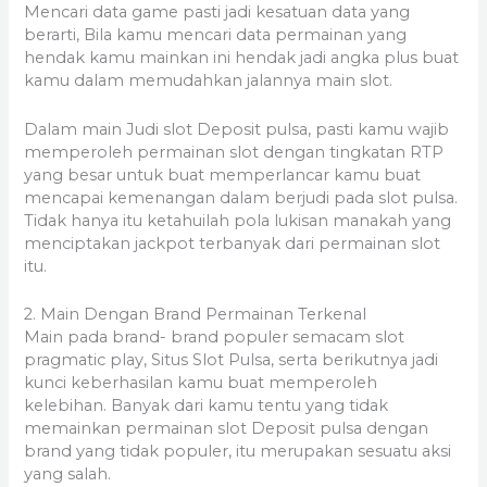
Mencari data game pasti jadi kesatuan data yang
berarti, Bila kamu mencari data permainan yang
hendak kamu mainkan ini hendak jadi angka plus buat
kamu dalam memudahkan jalannya main slot.
Dalam main Judi slot Deposit pulsa, pasti kamu wajib
memperoleh permainan slot dengan tingkatan RTP
yang besar untuk buat memperlancar kamu buat
mencapai kemenangan dalam berjudi pada slot pulsa.
Tidak hanya itu ketahuilah pola lukisan manakah yang
menciptakan jackpot terbanyak dari permainan slot
itu.
2. Main Dengan Brand Permainan Terkenal
Main pada brand- brand populer semacam slot
pragmatic play, Situs Slot Pulsa, serta berikutnya jadi
kunci keberhasilan kamu buat memperoleh
kelebihan. Banyak dari kamu tentu yang tidak
memainkan permainan slot Deposit pulsa dengan
brand yang tidak populer, itu merupakan sesuatu aksi
yang salah.