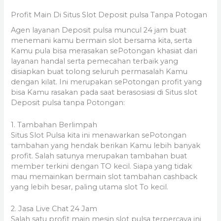
Profit Main Di Situs Slot Deposit pulsa Tanpa Potogan
Agen layanan Deposit pulsa muncul 24 jam buat
menemani kamu bermain slot bersama kita, serta
Kamu pula bisa merasakan sePotongan khasiat dari
layanan handal serta pemecahan terbaik yang
disiapkan buat tolong seluruh permasalah Kamu
dengan kilat. Ini merupakan sePotongan profit yang
bisa Kamu rasakan pada saat berasosiasi di Situs slot
Deposit pulsa tanpa Potongan:
1. Tambahan Berlimpah
Situs Slot Pulsa kita ini menawarkan sePotongan
tambahan yang hendak berikan Kamu lebih banyak
profit. Salah satunya merupakan tambahan buat
member terkini dengan TO kecil. Siapa yang tidak
mau memainkan bermain slot tambahan cashback
yang lebih besar, paling utama slot To kecil.
2. Jasa Live Chat 24 Jam
Salah satu profit main mesin slot pulsa terpercaya ini