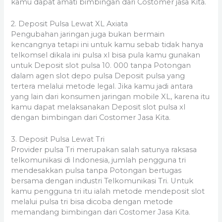
kamu dapat amati bimbingan dari Costomer jasa Kita.
2. Deposit Pulsa Lewat XL Axiata
Pengubahan jaringan juga bukan bermain
kencangnya tetapi ini untuk kamu sebab tidak hanya
telkomsel dikala ini pulsa xl bisa pula kamu gunakan
untuk Deposit slot pulsa 10. 000 tanpa Potongan
dalam agen slot depo pulsa Deposit pulsa yang
tertera melalui metode legal. Jika kamu jadi antara
yang lain dari konsumen jaringan mobile XL, karena itu
kamu dapat melaksanakan Deposit slot pulsa xl
dengan bimbingan dari Costomer Jasa Kita.
3. Deposit Pulsa Lewat Tri
Provider pulsa Tri merupakan salah satunya raksasa
telkomunikasi di Indonesia, jumlah pengguna tri
mendesakkan pulsa tanpa Potongan bertugas
bersama dengan industri Telkomunikasi Tri. Untuk
kamu pengguna tri itu ialah metode mendeposit slot
melalui pulsa tri bisa dicoba dengan metode
memandang bimbingan dari Costomer Jasa Kita.