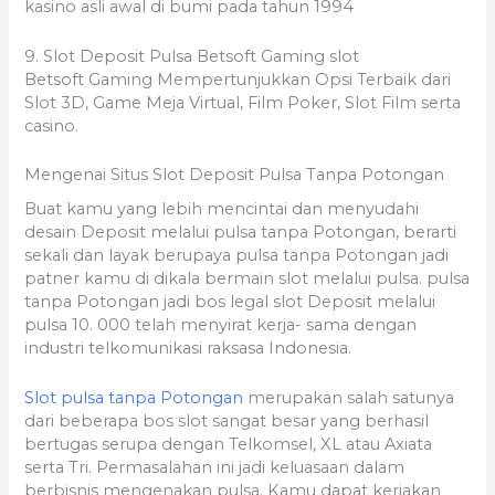
kasino asli awal di bumi pada tahun 1994
9. Slot Deposit Pulsa Betsoft Gaming slot
Betsoft Gaming Mempertunjukkan Opsi Terbaik dari
Slot 3D, Game Meja Virtual, Film Poker, Slot Film serta
casino.
Mengenai Situs Slot Deposit Pulsa Tanpa Potongan
Buat kamu yang lebih mencintai dan menyudahi
desain Deposit melalui pulsa tanpa Potongan, berarti
sekali dan layak berupaya pulsa tanpa Potongan jadi
patner kamu di dikala bermain slot melalui pulsa. pulsa
tanpa Potongan jadi bos legal slot Deposit melalui
pulsa 10. 000 telah menyirat kerja- sama dengan
industri telkomunikasi raksasa Indonesia.
Slot pulsa tanpa Potongan
merupakan salah satunya
dari beberapa bos slot sangat besar yang berhasil
bertugas serupa dengan Telkomsel, XL atau Axiata
serta Tri. Permasalahan ini jadi keluasaan dalam
berbisnis mengenakan pulsa. Kamu dapat kerjakan