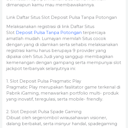
dimanapun kamu mau membawakannya.
Link Daftar Situs Slot Deposit Pulsa Tanpa Potongan
Melaksanakan registrasi di link Daftar Situs
Slot
Deposit Pulsa Tanpa Potongan
terpercaya
amatlah mudah. Lumayan memilah Situs cocok
dengan yang di idamkan serta sehabis melaksanakan
registrasi kamu harus berupaya 9 provider yang
dipakai oleh Situs Judi yang sanggup membagikan
kemenangan dengan gampang serta mempunyai slot
jackpot terbanyak selanjutnya ini:
1. Slot Deposit Pulsa Pragmatic Play
Pragmatic Play merupakan fasilitator game terkenal di
Pabrik iGaming, menawarkan portfolio multi- produk
yang inovatif, teregulasi, serta mobile- friendly.
2. Slot Deposit Pulsa Spade Gaming
Dibuat oleh segerombol wirausahawan visioner,
dalang berbakat, serta insinyur handal, spadegaming