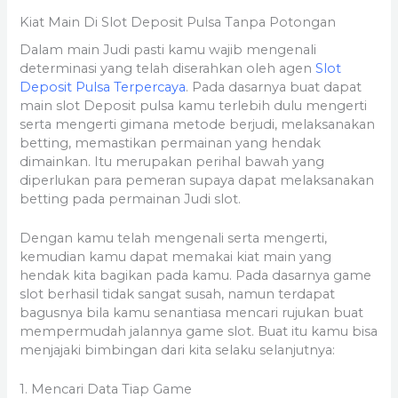
Kiat Main Di Slot Deposit Pulsa Tanpa Potongan
Dalam main Judi pasti kamu wajib mengenali
determinasi yang telah diserahkan oleh agen
Slot
Deposit Pulsa Terpercaya
. Pada dasarnya buat dapat
main slot Deposit pulsa kamu terlebih dulu mengerti
serta mengerti gimana metode berjudi, melaksanakan
betting, memastikan permainan yang hendak
dimainkan. Itu merupakan perihal bawah yang
diperlukan para pemeran supaya dapat melaksanakan
betting pada permainan Judi slot.
Dengan kamu telah mengenali serta mengerti,
kemudian kamu dapat memakai kiat main yang
hendak kita bagikan pada kamu. Pada dasarnya game
slot berhasil tidak sangat susah, namun terdapat
bagusnya bila kamu senantiasa mencari rujukan buat
mempermudah jalannya game slot. Buat itu kamu bisa
menjajaki bimbingan dari kita selaku selanjutnya:
1. Mencari Data Tiap Game