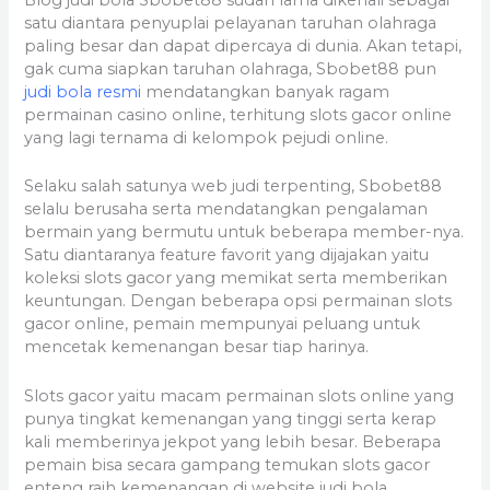
satu diantara penyuplai pelayanan taruhan olahraga
paling besar dan dapat dipercaya di dunia. Akan tetapi,
gak cuma siapkan taruhan olahraga, Sbobet88 pun
judi bola resmi
mendatangkan banyak ragam
permainan casino online, terhitung slots gacor online
yang lagi ternama di kelompok pejudi online.
Selaku salah satunya web judi terpenting, Sbobet88
selalu berusaha serta mendatangkan pengalaman
bermain yang bermutu untuk beberapa member-nya.
Satu diantaranya feature favorit yang dijajakan yaitu
koleksi slots gacor yang memikat serta memberikan
keuntungan. Dengan beberapa opsi permainan slots
gacor online, pemain mempunyai peluang untuk
mencetak kemenangan besar tiap harinya.
Slots gacor yaitu macam permainan slots online yang
punya tingkat kemenangan yang tinggi serta kerap
kali memberinya jekpot yang lebih besar. Beberapa
pemain bisa secara gampang temukan slots gacor
enteng raih kemenangan di website judi bola