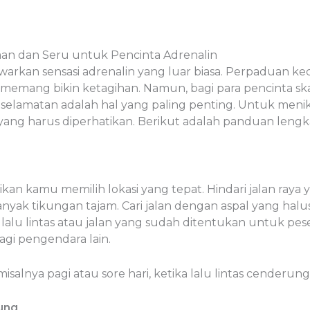
Aman dan Seru untuk Pencinta Adrenalin
warkan sensasi adrenalin yang luar biasa. Perpaduan ke
l memang bikin ketagihan. Namun, bagi para pencinta s
 keselamatan adalah hal yang paling penting. Untuk meni
ang harus diperhatikan. Berikut adalah panduan lengka
kan kamu memilih lokasi yang tepat. Hindari jalan ray
anyak tikungan tajam. Cari jalan dengan aspal yang hal
t lalu lintas atau jalan yang sudah ditentukan untuk pes
gi pengendara lain.
misalnya pagi atau sore hari, ketika lalu lintas cenderun
ung