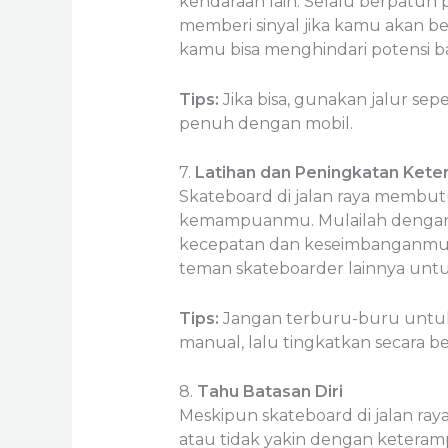
kendaraan lain. Selalu berpatuh p
memberi sinyal jika kamu akan be
kamu bisa menghindari potensi b
Tips:
Jika bisa, gunakan jalur se
penuh dengan mobil.
7.
Latihan dan Peningkatan Kete
Skateboard di jalan raya membut
kemampuanmu. Mulailah dengan 
kecepatan dan keseimbanganmu. S
teman skateboarder lainnya untu
Tips:
Jangan terburu-buru untuk me
manual, lalu tingkatkan secara b
8.
Tahu Batasan Diri
Meskipun skateboard di jalan ray
atau tidak yakin dengan keteramp