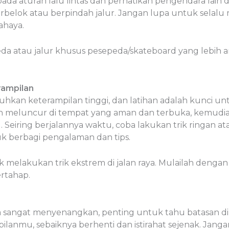
ada aturan lalu lintas dan perhatikan pengendara lain d
rbelok atau berpindah jalur. Jangan lupa untuk selalu m
ahaya.
peda atau jalur khusus pesepeda/skateboard yang lebih 
rampilan
uhkan keterampilan tinggi, dan latihan adalah kunci 
meluncur di tempat yang aman dan terbuka, kemudia
eiring berjalannya waktu, coba lakukan trik ringan 
k berbagi pengalaman dan tips.
lakukan trik ekstrem di jalan raya. Mulailah dengan tr
ertahap.
a sangat menyenangkan, penting untuk tahu batasan dir
ilanmu, sebaiknya berhenti dan istirahat sejenak. Jang