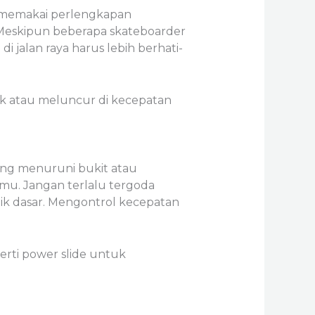
u memakai perlengkapan
 Meskipun beberapa skateboarder
 jalan raya harus lebih berhati-
k atau meluncur di kecepatan
dang menuruni bukit atau
mu. Jangan terlalu tergoda
k dasar. Mengontrol kecepatan
rti power slide untuk