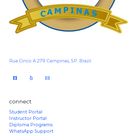
Rua Cinco A 279 Campinas, SP. Brazil
connect
Student Portal
Instructor Portal
Diploma Programs
WhatsApp Support