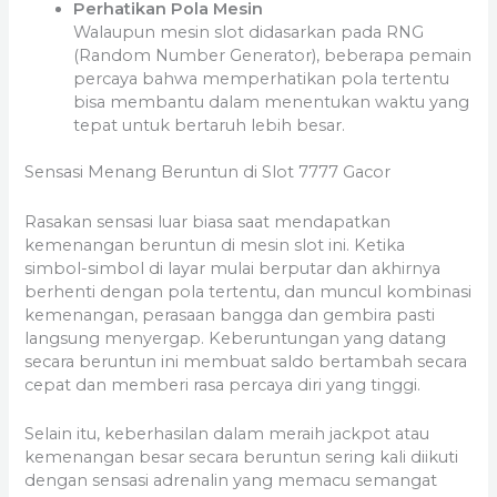
Perhatikan Pola Mesin
Walaupun mesin slot didasarkan pada RNG
(Random Number Generator), beberapa pemain
percaya bahwa memperhatikan pola tertentu
bisa membantu dalam menentukan waktu yang
tepat untuk bertaruh lebih besar.
Sensasi Menang Beruntun di Slot 7777 Gacor
Rasakan sensasi luar biasa saat mendapatkan
kemenangan beruntun di mesin slot ini. Ketika
simbol-simbol di layar mulai berputar dan akhirnya
berhenti dengan pola tertentu, dan muncul kombinasi
kemenangan, perasaan bangga dan gembira pasti
langsung menyergap. Keberuntungan yang datang
secara beruntun ini membuat saldo bertambah secara
cepat dan memberi rasa percaya diri yang tinggi.
Selain itu, keberhasilan dalam meraih jackpot atau
kemenangan besar secara beruntun sering kali diikuti
dengan sensasi adrenalin yang memacu semangat