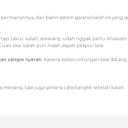
 permainannya, dan biarin sistem garansi kalah ini yang ja
s
t tapi takut kalah, sekarang udah nggak perlu khawati
 Cuan oke, kalah pun masih dapet pelipur lara.
ngan sampe nyerah
. Karena keberuntungan bisa datang 
menang, tapi juga gimana cara bangkit setelah kalah.