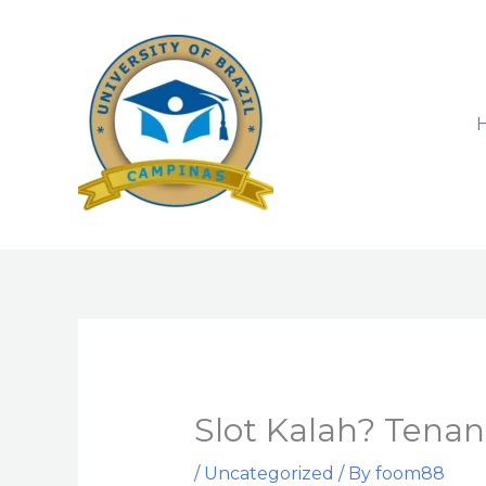
Skip
to
content
Slot Kalah? Tenang
/
Uncategorized
/ By
foom88