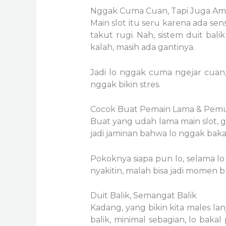
Nggak Cuma Cuan, Tapi Juga A
Main slot itu seru karena ada se
takut rugi. Nah, sistem duit bali
kalah, masih ada gantinya.
Jadi lo nggak cuma ngejar cuan,
nggak bikin stres.
Cocok Buat Pemain Lama & Pem
Buat yang udah lama main slot, ga
jadi jaminan bahwa lo nggak bakal
Pokoknya siapa pun lo, selama lo
nyakitin, malah bisa jadi momen bu
Duit Balik, Semangat Balik
Kadang, yang bikin kita males lan
balik, minimal sebagian, lo baka