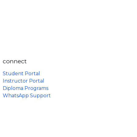
connect
Student Portal
Instructor Portal
Diploma Programs
WhatsApp Support