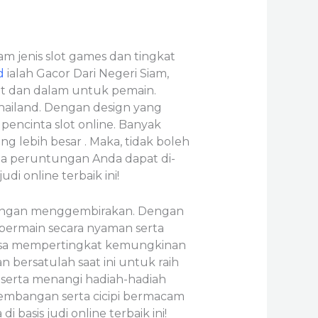
am jenis slot games dan tingkat
d
ialah Gacor Dari Negeri Siam,
at dan dalam untuk pemain.
Thailand. Dengan design yang
 pencinta slot online. Banyak
 lebih besar . Maka, tidak boleh
na peruntungan Anda dapat di-
di online terbaik ini!
nangan menggembirakan. Dengan
bermain secara nyaman serta
 bisa mempertingkat kemungkinan
 bersatulah saat ini untuk raih
 serta menangi hadiah-hadiah
erkembangan serta cicipi bermacam
 basis judi online terbaik ini!