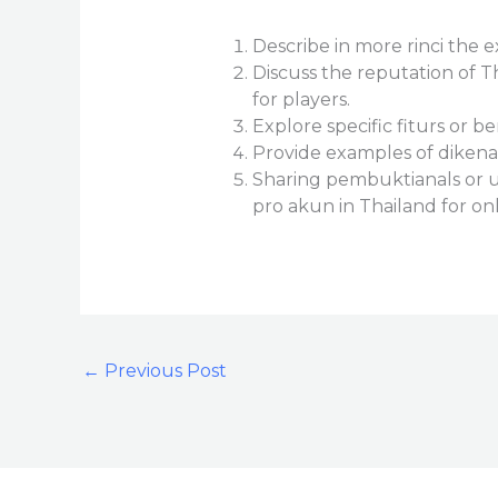
Describe in more rinci the 
Discuss the reputation of 
for players.
Explore specific fiturs or b
Provide examples of dikenal
Sharing pembuktianals or u
pro akun in Thailand for on
←
Previous Post