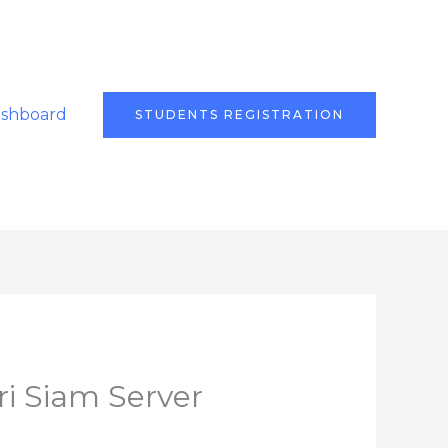
ashboard
STUDENTS REGISTRATION
ri Siam Server