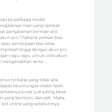
kses ke pelbagai model
i pengalaman main yang tambah
at pengalaman bermain slot
akun pro Thailand, pemain bisa
 atau pertanyaan bisa lekas
bertambah tinggi dengan akun pro
angan ragu-ragu untuk coba akun
bih mengenakkan serta
onus terbatas yang tidak ada
dapati keuntungan makin lebih
antaranya pusat judi paling besar
n yang bermutu dan adil . Maka,
 slot online yang sebelumnya