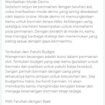
Manfaatkan Mode Demo
Sebelum terjun ke permainan dengan taruhan asli,
coba manfaatkan mode demo yang sering disediakan
oleh kasino online. Mode demo ini memungkinkan
kamu untuk bermain tanpa risiko kehilangan uang,
sekaligus memberi kesempatan untuk memahami
pola permainan. Dengan berlatih di mode ini, kamu
bisa menguji berbagai strategi dan menemukan yang
paling sesuai dengan gaya bermainmu.
Tentukan dan Patuhi Budget
Manajemen keuangan adalah kunci dalam permainan
slot. Tentukan budget yang siap kamu gunakan untuk
bermain dan pastikan untuk patuhi batas tersebut.
Jangan pernah bermain dengan uang yang
seharusnya kamu simpan untuk kebutuhan lain. Jika
budgetmu habis, berhenti bermain. Ini akan
membantu kamu menghindari kerugian besar dan
menjaga kesenangan bermain tetap terjaga.
Pilih Taruhan dengan Bijak