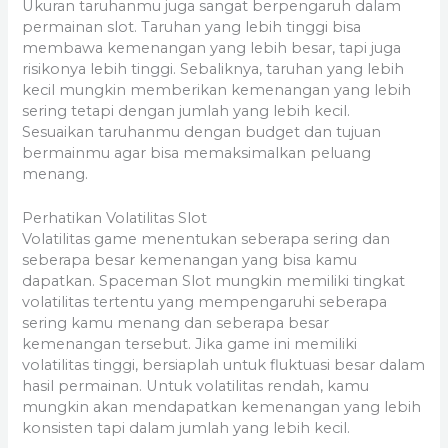
Ukuran taruhanmu juga sangat berpengaruh dalam
permainan slot. Taruhan yang lebih tinggi bisa
membawa kemenangan yang lebih besar, tapi juga
risikonya lebih tinggi. Sebaliknya, taruhan yang lebih
kecil mungkin memberikan kemenangan yang lebih
sering tetapi dengan jumlah yang lebih kecil.
Sesuaikan taruhanmu dengan budget dan tujuan
bermainmu agar bisa memaksimalkan peluang
menang.
Perhatikan Volatilitas Slot
Volatilitas game menentukan seberapa sering dan
seberapa besar kemenangan yang bisa kamu
dapatkan. Spaceman Slot mungkin memiliki tingkat
volatilitas tertentu yang mempengaruhi seberapa
sering kamu menang dan seberapa besar
kemenangan tersebut. Jika game ini memiliki
volatilitas tinggi, bersiaplah untuk fluktuasi besar dalam
hasil permainan. Untuk volatilitas rendah, kamu
mungkin akan mendapatkan kemenangan yang lebih
konsisten tapi dalam jumlah yang lebih kecil.