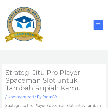
Skip
to
content
Strategi Jitu Pro Player
Spaceman Slot untuk
Tambah Rupiah Kamu
/
Uncategorized
/ By
foom88
Strategi Jitu Pro Player Spaceman Slot untuk Tambah