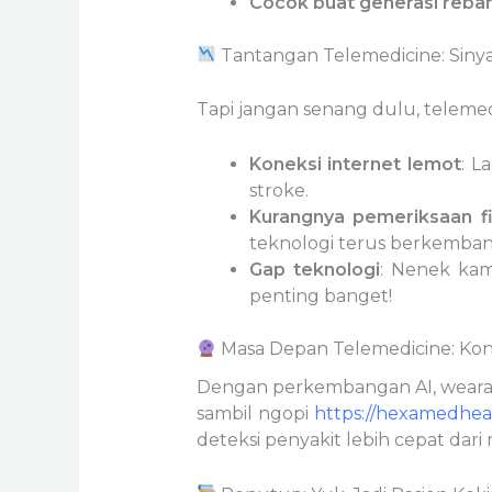
Cocok buat generasi reba
Tantangan Telemedicine: Sinya
Tapi jangan senang dulu, telemed
Koneksi internet lemot
: L
stroke.
Kurangnya pemeriksaan fi
teknologi terus berkemban
Gap teknologi
: Nenek kam
penting banget!
Masa Depan Telemedicine: Kons
Dengan perkembangan AI, wearabl
sambil ngopi
https://hexamedhea
deteksi penyakit lebih cepat dar