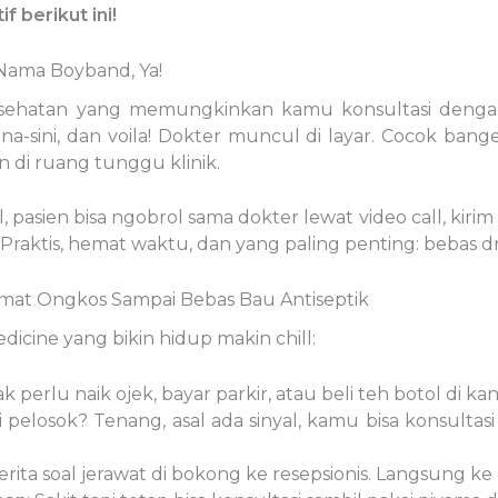
f berikut ini!
Nama Boyband, Ya!
kesehatan yang memungkinkan kamu konsultasi denga
 sana-sini, dan voila! Dokter muncul di layar. Cocok b
 di ruang tunggu klinik.
pasien bisa ngobrol sama dokter lewat video call, kirim h
Praktis, hemat waktu, dan yang paling penting: bebas d
emat Ongkos Sampai Bebas Bau Antiseptik
icine yang bikin hidup makin chill:
ak perlu naik ojek, bayar parkir, atau beli teh botol di ka
di pelosok? Tenang, asal ada sinyal, kamu bisa konsultasi
erita soal jerawat di bokong ke resepsionis. Langsung ke