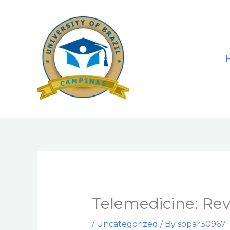
Skip
to
content
Telemedicine: Rev
/
Uncategorized
/ By
sopar30967