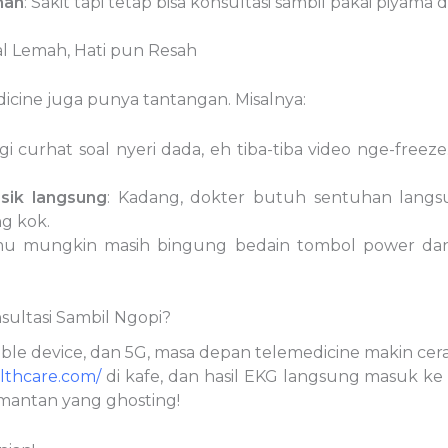
han
: Sakit tapi tetap bisa konsultasi sambil pakai piyam
l Lemah, Hati pun Resah
icine juga punya tantangan. Misalnya:
agi curhat soal nyeri dada, eh tiba-tiba video nge-free
sik langsung
: Kadang, dokter butuh sentuhan langsu
g kok.
u mungkin masih bingung bedain tombol power dan 
ultasi Sambil Ngopi?
e device, dan 5G, masa depan telemedicine makin cerah
lthcare.com/
di kafe, dan hasil EKG langsung masuk ke 
i mantan yang ghosting!