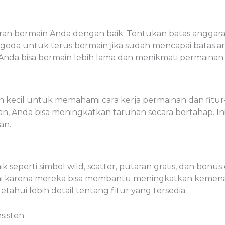
an bermain Anda dengan baik. Tentukan batas anggara
ergoda untuk terus bermain jika sudah mencapai batas 
nda bisa bermain lebih lama dan menikmati permainan
 kecil untuk memahami cara kerja permainan dan fitur-
 Anda bisa meningkatkan taruhan secara bertahap. I
an.
unik seperti simbol wild, scatter, putaran gratis, dan b
r ini karena mereka bisa membantu meningkatkan keme
ahui lebih detail tentang fitur yang tersedia.
sisten