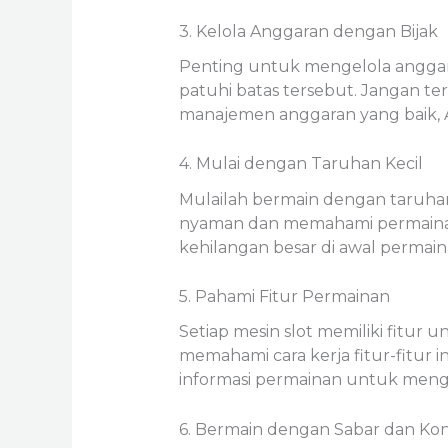
3. Kelola Anggaran dengan Bijak
Penting untuk mengelola anggar
patuhi batas tersebut. Jangan t
manajemen anggaran yang baik, A
4. Mulai dengan Taruhan Kecil
Mulailah bermain dengan taruhan
nyaman dan memahami permainan,
kehilangan besar di awal permain
5. Pahami Fitur Permainan
Setiap mesin slot memiliki fitur 
memahami cara kerja fitur-fitu
informasi permainan untuk menget
6. Bermain dengan Sabar dan Kon