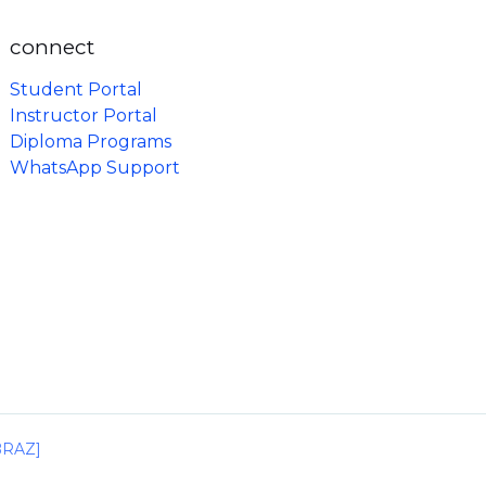
connect
Student Portal
Instructor Portal
Diploma Programs
WhatsApp Support
IBRAZ]