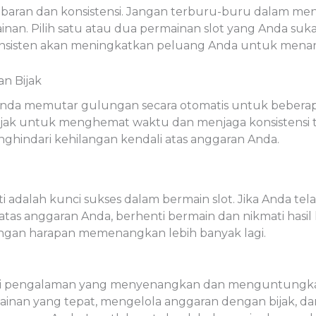
aran dan konsistensi. Jangan terburu-buru dalam men
n. Pilih satu atau dua permainan slot yang Anda sukai 
nsisten akan meningkatkan peluang Anda untuk menan
n Bijak
nda memutar gulungan secara otomatis untuk beberap
bijak untuk menghemat waktu dan menjaga konsistensi
hindari kehilangan kendali atas anggaran Anda.
 adalah kunci sukses dalam bermain slot. Jika Anda t
batas anggaran Anda, berhenti bermain dan nikmati has
ngan harapan memenangkan lebih banyak lagi.
adi pengalaman yang menyenangkan dan menguntungkan
mainan yang tepat, mengelola anggaran dengan bijak, d