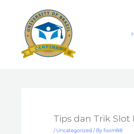
Skip
to
content
Tips dan Trik Slot
/
Uncategorized
/ By
foom88