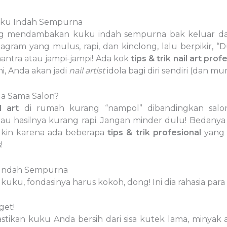
 Kuku Indah Sempurna
 mendambakan kuku indah sempurna bak keluar dari
agram yang mulus, rapi, dan kinclong, lalu berpikir, “Duh
antra atau jampi-jampi! Ada kok
tips & trik nail art prof
ni, Anda akan jadi
nail artist
idola bagi diri sendiri (dan m
eda Sama Salon?
l art
di rumah kurang “nampol” dibandingkan sal
au hasilnya kurang rapi. Jangan minder dulu! Bedanya
in karena ada beberapa
tips & trik profesional
yang t
!
 Indah Sempurna
uku, fondasinya harus kokoh, dong! Ini dia rahasia para 
get!
astikan kuku Anda bersih dari sisa kutek lama, minyak 