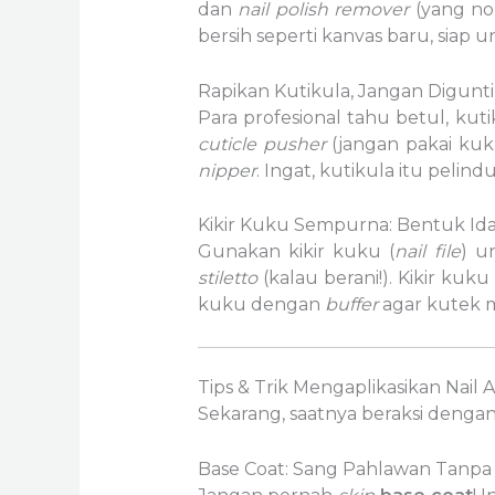
dan
nail polish remover
(yang no
bersih seperti kanvas baru, siap un
Rapikan Kutikula, Jangan Digunti
Para profesional tahu betul, ku
cuticle pusher
(jangan pakai kuku
nipper
. Ingat, kutikula itu pelin
Kikir Kuku Sempurna: Bentuk Ida
Gunakan kikir kuku (
nail file
) u
stiletto
(kalau berani!). Kikir k
kuku dengan
buffer
agar kutek m
Tips & Trik Mengaplikasikan Nail A
Sekarang, saatnya beraksi dengan t
Base Coat: Sang Pahlawan Tanpa