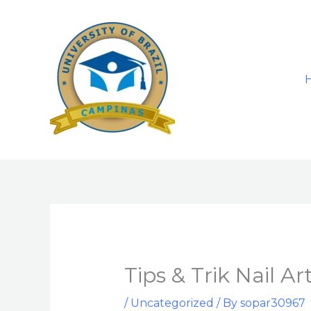
Skip
to
content
Tips & Trik Nail 
/
Uncategorized
/ By
sopar30967