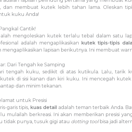
Ini adalah lapisan pelindung pertama yang membuat k
dan membuat kutek lebih tahan lama. Oleskan tipi
untuk kuku Anda!
 Pangkal Cantik!
alah mengoleskan kutek terlalu tebal dalam satu lapi
ofesional adalah mengaplikasikan
kutek tipis-tipis da
 mengaplikasikan lapisan berikutnya. Ini membuat warn
r: Dari Tengah ke Samping
 tengah kuku, sedikit di atas kutikula. Lalu, tarik 
tek di sisi kanan dan kiri kuku. Ini mencegah kutek 
antap dan minim tekanan.
lamat untuk Presisi
-garis tipis,
kuas detail
adalah teman terbaik Anda. Bas
lalu mulailah berkreasi. Ini akan memberikan presisi ya
 tidak punya, tusuk gigi atau
dotting tool
bisa jadi altern