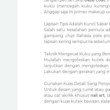
Jangan pernah
skip
base coat
! 
kuku (mencegah kuku kuning), 
Anggap saja ini primer makeup 
Lapisan Tipis Adalah Kunci: Sabar
Salah satu kesalahan pemula ad
gampang
chip
! Rahasia para pr
lapisan kering sempurna sebelum
Teknik Mengecat Kuku yang Bena
Mulailah mengoleskan kutek dari
lanjutkan dengan mengoleskan ku
Lakukan dengan gerakan yang m
Gunakan Kuas Detail: Sang Penye
Untuk desain yang rumit atau garis
atau cat akrilik khusus
nail art
, 
dengan kuas kutek bawaan. Kalau