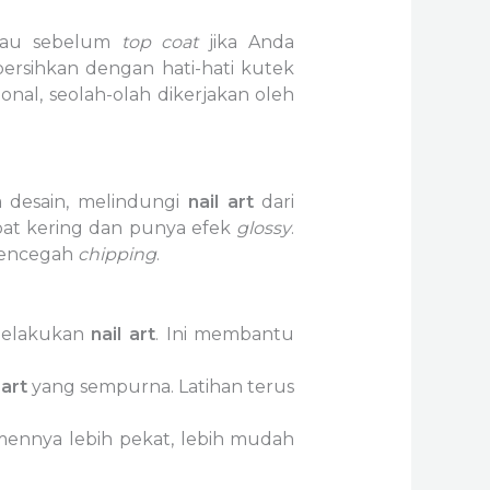
atau sebelum
top coat
jika Anda
 bersihkan dengan hati-hati kutek
ional, seolah-olah dikerjakan oleh
a desain, melindungi
nail art
dari
at kering dan punya efek
glossy
.
mencegah
chipping
.
melakukan
nail art
. Ini membantu
 art
yang sempurna. Latihan terus
ennya lebih pekat, lebih mudah