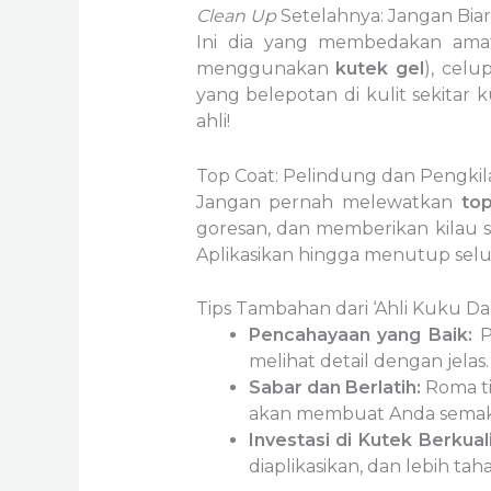
Clean Up
Setelahnya: Jangan Biar
Ini dia yang membedakan amat
menggunakan
kutek gel
), celu
yang belepotan di kulit sekitar ku
ahli!
Top Coat: Pelindung dan Pengkila
Jangan pernah melewatkan
to
goresan, dan memberikan kilau s
Aplikasikan hingga menutup se
Tips Tambahan dari ‘Ahli Kuku D
Pencahayaan yang Baik:
P
melihat detail dengan jelas.
Sabar dan Berlatih:
Roma ti
akan membuat Anda semaki
Investasi di Kutek Berkuali
diaplikasikan, dan lebih tah