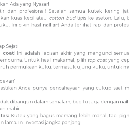
kan Ada yang Nyasar!
ir dan profesional! Setelah semua kutek kering (
pkan kuas kecil atau
cotton bud
tipis ke aseton. Lalu,
ku. Ini bikin hasil
nail art
Anda terlihat rapi dan profes
p Sejati
p coat
! Ini adalah lapisan akhir yang mengunci semu
empurna. Untuk hasil maksimal, pilih
top coat
yang cep
luruh permukaan kuku, termasuk ujung kuku, untuk 
adakan’
astikan Anda punya pencahayaan yang cukup saat 
dak dibangun dalam semalam, begitu juga dengan
nail
n mahir.
tas:
Kutek yang bagus memang lebih mahal, tapi pigm
an lama. Ini investasi jangka panjang!