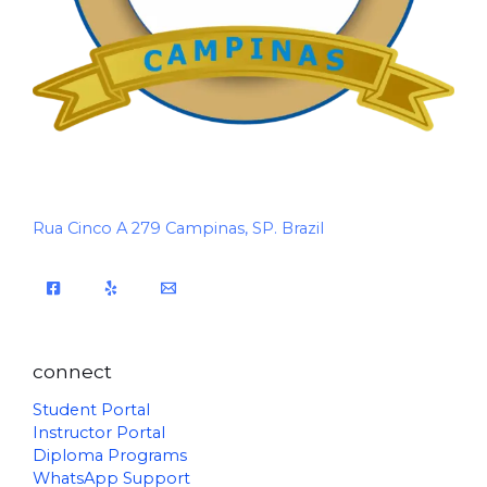
Rua Cinco A 279 Campinas, SP. Brazil
connect
Student Portal
Instructor Portal
Diploma Programs
WhatsApp Support