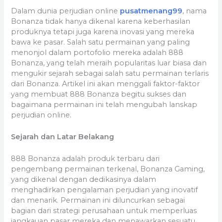
Dalam dunia perjudian online
pusatmenang99
, nama
Bonanza tidak hanya dikenal karena keberhasilan
produknya tetapi juga karena inovasi yang mereka
bawa ke pasar. Salah satu permainan yang paling
menonjol dalam portofolio mereka adalah 888
Bonanza, yang telah meraih popularitas luar biasa dan
mengukir sejarah sebagai salah satu permainan terlaris
dari Bonanza. Artikel ini akan menggali faktor-faktor
yang membuat 888 Bonanza begitu sukses dan
bagaimana permainan ini telah mengubah lanskap
perjudian online.
Sejarah dan Latar Belakang
888 Bonanza adalah produk terbaru dari
pengembang permainan terkenal, Bonanza Gaming,
yang dikenal dengan dedikasinya dalam
menghadirkan pengalaman perjudian yang inovatif
dan menarik. Permainan ini diluncurkan sebagai
bagian dari strategi perusahaan untuk memperluas
jangkauan pasar mereka dan menawarkan sesuatu