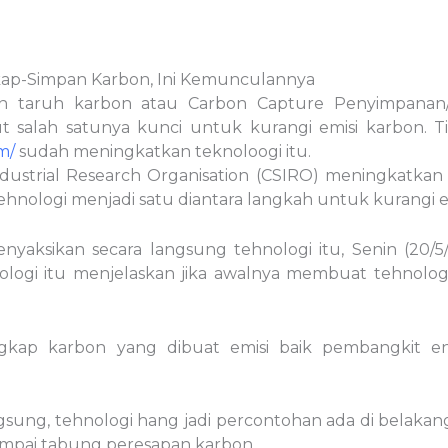
gkap-Simpan Karbon, Ini Kemunculannya
 taruh karbon atau Carbon Capture Penyimpanan/C
 salah satunya kunci untuk kurangi emisi karbon. Ti
m/
sudah meningkatkan teknoloogi itu.
dustrial Research Organisation (CSIRO) meningkatkan 
a tehnologi menjadi satu diantara langkah untuk kurangi e
ksikan secara langsung tehnologi itu, Senin (20/5/2
ogi itu menjelaskan jika awalnya membuat tehnologi
gkap karbon yang dibuat emisi baik pembangkit ene
gsung, tehnologi hang jadi percontohan ada di belak
mpai tabung peresapan karbon.