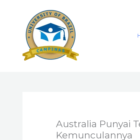
Skip
to
content
Australia Punyai 
Kemunculannya