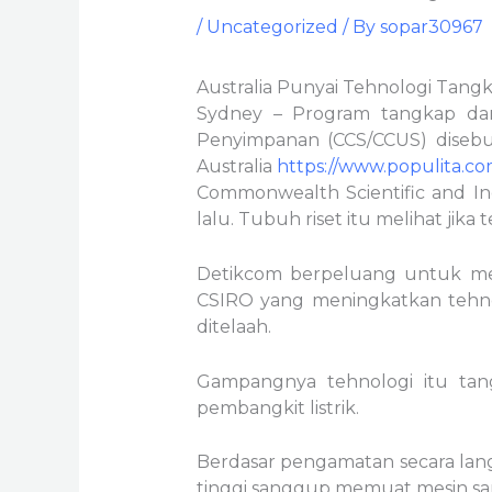
/
Uncategorized
/ By
sopar30967
Australia Punyai Tehnologi Tan
Sydney – Program tangkap dan
Penyimpanan (CCS/CCUS) disebut
Australia
https://www.populita.co
Commonwealth Scientific and In
lalu. Tubuh riset itu melihat jik
Detikcom berpeluang untuk menya
CSIRO yang meningkatkan tehnol
ditelaah.
Gampangnya tehnologi itu tan
pembangkit listrik.
Berdasar pengamatan secara lan
tinggi sanggup memuat mesin sa