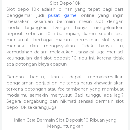
Slot Depo 10k
Slot depo 10k adalah pilihan yang tepat bagi para
penggemar judi
pusat game
online yang ingin
merasakan keseruan bermain mesin slot dengan
modal terjangkau. Dengan hanya mengeluarkan
deposit sebesar 10 ribu rupiah, kamu sudah bisa
menikmati berbagai macam permainan slot yang
menarik dan mengasyikkan. Tidak hanya itu,
kemudahan dalam melakukan transaksi juga menjadi
keunggulan dari slot deposit 10 ribu ini, karena tidak
ada potongan biaya apapun.
Dengan begitu, kamu dapat memaksimalkan
pengalaman berjudi online tanpa harus khawatir akan
terkena potongan atau fee tambahan yang membuat
modalmu semakin menyusut. Jadi tunggu apa lagi?
Segera bergabung dan nikmati sensasi bermain slot
depo 10k sekarang juga!
Inilah Cara Bermain Slot Deposit 10 Ribuan yang
Menguntungkan