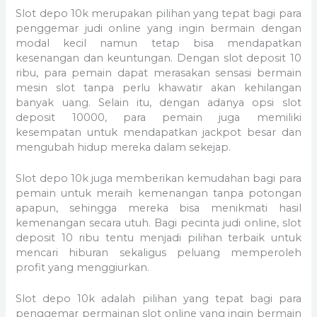
Slot depo 10k merupakan pilihan yang tepat bagi para
penggemar judi online yang ingin bermain dengan
modal kecil namun tetap bisa mendapatkan
kesenangan dan keuntungan. Dengan slot deposit 10
ribu, para pemain dapat merasakan sensasi bermain
mesin slot tanpa perlu khawatir akan kehilangan
banyak uang. Selain itu, dengan adanya opsi slot
deposit 10000, para pemain juga memiliki
kesempatan untuk mendapatkan jackpot besar dan
mengubah hidup mereka dalam sekejap.
Slot depo 10k juga memberikan kemudahan bagi para
pemain untuk meraih kemenangan tanpa potongan
apapun, sehingga mereka bisa menikmati hasil
kemenangan secara utuh. Bagi pecinta judi online, slot
deposit 10 ribu tentu menjadi pilihan terbaik untuk
mencari hiburan sekaligus peluang memperoleh
profit yang menggiurkan.
Slot depo 10k adalah pilihan yang tepat bagi para
penggemar permainan slot online yang ingin bermain