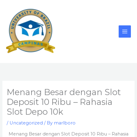
Skip
to
content
Menang Besar dengan Slot
Deposit 10 Ribu – Rahasia
Slot Depo 10k
/
Uncategorized
/ By
marlboro
Menang Besar dengan Slot Deposit 10 Ribu – Rahasia