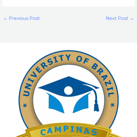
←
Previous Post
Next Post
→