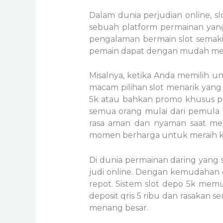
Dalam dunia perjudian online, s
sebuah platform permainan ya
pengalaman bermain slot semakin 
pemain dapat dengan mudah mela
Misalnya, ketika Anda memilih un
macam pilihan slot menarik yang
5k atau bahkan promo khusus pa
semua orang mulai dari pemula h
rasa aman dan nyaman saat meng
momen berharga untuk meraih 
Di dunia permainan daring yang 
judi online. Dengan kemudahan 
repot. Sistem slot depo 5k me
deposit qris 5 ribu dan rasakan
menang besar.