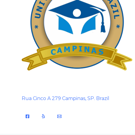
Rua Cinco A 279 Campinas, SP. Brazil