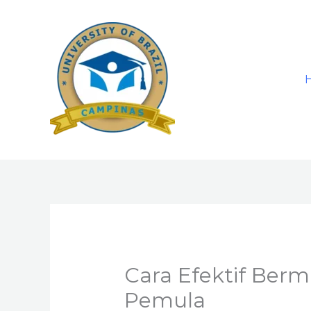
Skip
to
content
Cara Efektif Berma
Pemula