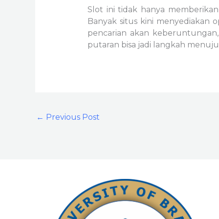
Slot ini tidak hanya memberikan
Banyak situs kini menyediakan o
pencarian akan keberuntungan, 
putaran bisa jadi langkah menuju
←
Previous Post