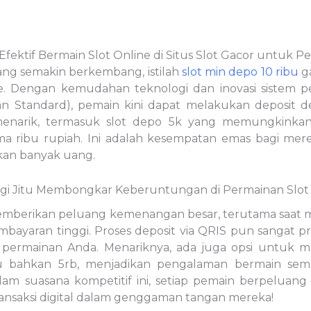
Efektif Bermain Slot Online di Situs Slot Gacor untuk 
ang semakin berkembang, istilah
slot min depo 10 ribu
ga
ne. Dengan kemudahan teknologi dan inovasi sistem 
n Standard), pemain kini dapat melakukan deposit d
menarik, termasuk slot depo 5k yang memungkinka
a ribu rupiah. Ini adalah kesempatan emas bagi mere
kan banyak uang.
egi Jitu Membongkar Keberuntungan di Permainan Slot
a memberikan peluang kemenangan besar, terutama saat m
mbayaran tinggi. Proses deposit via QRIS pun sangat p
n permainan Anda. Menariknya, ada juga opsi untuk
au bahkan 5rb, menjadikan pengalaman bermain semak
lam suasana kompetitif ini, setiap pemain berpeluang
ansaksi digital dalam genggaman tangan mereka!