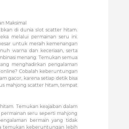
an Maksimal
an di dunia slot scatter hitam.
a melalui permainan seru ini.
g besar untuk meraih kemenangan
enuh warna dan keceriaan, serta
ombinasi menang. Temukan semua
aik yang menghadirkan pengalaman
i online? Cobalah keberuntungan
m gacor, karena setiap detik bisa
itus mahjong scatter hitam, tempat
r hitam. Temukan keajaiban dalam
k permainan seru seperti mahjong
pengalaman bermain yang tidak
rta temukan keberuntungan lebih