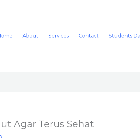
Home
About
Services
Contact
Students D
ut Agar Terus Sehat
p