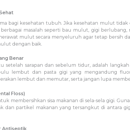
 Sehat
a bagi kesehatan tubuh. Jika kesehatan mulut tidak d
agai masalah seperti bau mulut, gigi berlubang, rad
merawat mulut secara menyeluruh agar tetap bersih da
ulut dengan baik.
yang Benar
yaitu setelah sarapan dan sebelum tidur, adalah langk
bulu lembut dan pasta gigi yang mengandung fluor
 gerakan lembut dan memutar, serta jangan lupa member
tal Floss)
ntuk membersihkan sisa makanan di sela-sela gigi. Guna
k dan partikel makanan yang tersangkut di antara gig
 Antiseptik