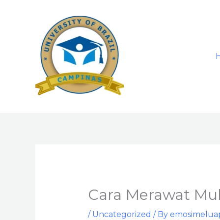
Skip
to
content
Cara Merawat Mul
/
Uncategorized
/ By
emosimelua