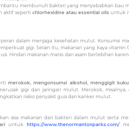
mbantu membunuh bakteri yang menyebabkan bau mulu
aktif seperti
chlorhexidine atau essential oils
untuk m
rperan dalam menjaga kesehatan mulut. Konsumsi mak
perkuat gigi. Selain itu, makanan yang kaya vitamin C
i. Hindari makanan manis dan asam berlebihan karen
erti
merokok, mengonsumsi alkohol, menggigit kuku
erusak gigi dan jaringan mulut. Merokok, misalny
ingkatkan risiko penyakit gusi dan kanker mulut.
kan sisa makanan dan bakteri dalam mulut serta me
ri
untuk
https://www.thenormantonparks.com/
men