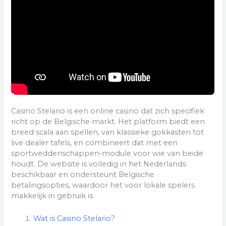
Casino Stelario is een online casino dat zich specifiek
richt op de Belgische markt. Het platform biedt een
breed scala aan spellen, van klassieke gokkasten tot
live dealer tafels, en combineert dat met een
sportweddenschappen‑module voor wie van beide
houdt. De website is volledig in het Nederlands
beschikbaar en ondersteunt Belgische
betalingsopties, waardoor het voor lokale spelers
makkelijk in gebruik is.
Wat is Casino Stelario?