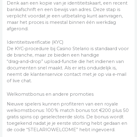
Denk aan een kopie van je identiteitskaart, een recent
bankafschrift en een bewijs van adres. Deze stap is
verplicht voordat je een uitbetaling kunt aanvragen,
maar het proces is meestal binnen één werkdag
afgerond.
Identiteitsverificatie (KYC)
De KYC‑procedure bij Casino Stelario is standaard voor
de branche, maar ze bieden een handige
“drag‑and‑drop” upload‑functie die het indienen van
documenten snel maakt. Als er iets onduidelijk is,
neemt de klantenservice contact met je op via e‑mail
of live chat.
Welkomstbonus en andere promoties
Nieuwe spelers kunnen profiteren van een royale
welkomstbonus: 100 % match bonus tot €200 plus 50
gratis spins op geselecteerde slots. De bonus wordt
toegekend nadat je je eerste storting hebt gedaan en
de code “STELARIOWELCOME” hebt ingevoerd.