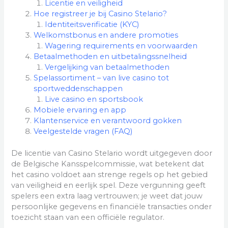
Licentie en veiligheid
Hoe registreer je bij Casino Stelario?
Identiteitsverificatie (KYC)
Welkomstbonus en andere promoties
Wagering requirements en voorwaarden
Betaalmethoden en uitbetalingssnelheid
Vergelijking van betaalmethoden
Spelassortiment – van live casino tot
sportweddenschappen
Live casino en sportsbook
Mobiele ervaring en app
Klantenservice en verantwoord gokken
Veelgestelde vragen (FAQ)
De licentie van Casino Stelario wordt uitgegeven door
de Belgische Kansspelcommissie, wat betekent dat
het casino voldoet aan strenge regels op het gebied
van veiligheid en eerlijk spel. Deze vergunning geeft
spelers een extra laag vertrouwen; je weet dat jouw
persoonlijke gegevens en financiële transacties onder
toezicht staan van een officiële regulator.