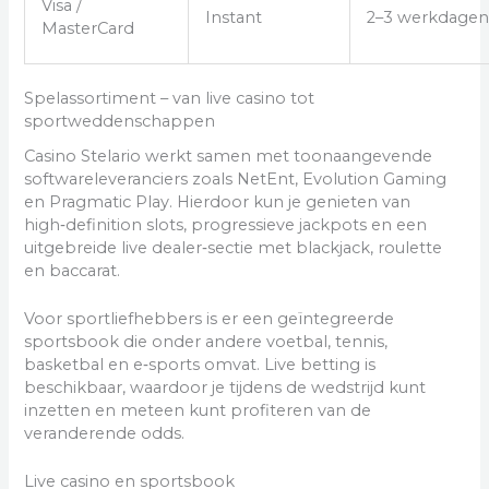
Visa /
Instant
2–3 werkdage
MasterCard
Spelassortiment – van live casino tot
sportweddenschappen
Casino Stelario werkt samen met toonaangevende
softwareleveranciers zoals NetEnt, Evolution Gaming
en Pragmatic Play. Hierdoor kun je genieten van
high‑definition slots, progressieve jackpots en een
uitgebreide live dealer‑sectie met blackjack, roulette
en baccarat.
Voor sportliefhebbers is er een geïntegreerde
sportsbook die onder andere voetbal, tennis,
basketbal en e‑sports omvat. Live betting is
beschikbaar, waardoor je tijdens de wedstrijd kunt
inzetten en meteen kunt profiteren van de
veranderende odds.
Live casino en sportsbook