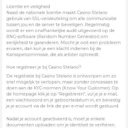
Licentie en veiligheid
Naast de nationale licentie maakt Casino Stelario
gebruik van SSL‑versleuteling om alle communicatie
tussen jou en de server te beveiligen. Regelmatig
wordt er een onafhankelijke audit uitgevoerd op de
RNG‑software (Random Number Generator) om
eerlijkheid te garanderen. Mocht je ooit een probleem
ervaren, dan kun je een klacht indienen bij de
Kansspelcommissie, die als arbiter optreedt.
Hoe registreer je bij Casino Stelario?
De registratie bij Casino Stelario is ontworpen om zo
snel mogelijk te verlopen, maar zonder concessies te
doen aan de KYC‑normen (Know Your Customer). Op
de homepage klik je op “Registreren”, vul je je e‑mail,
een wachtwoord en je geboortedatum in, en bevestig
je je account via de link die per e‑mail wordt gestuurd.
Nadat je account geactiveerd is, moet je enkele
documenten uploaden om je identiteit te verifiëren.