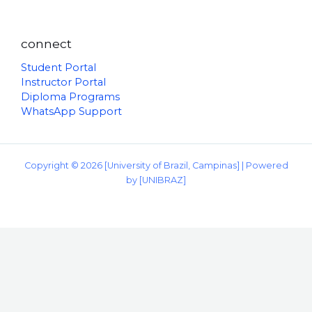
connect
Student Portal
Instructor Portal
Diploma Programs
WhatsApp Support
Copyright © 2026 [University of Brazil, Campinas] | Powered
by [UNIBRAZ]