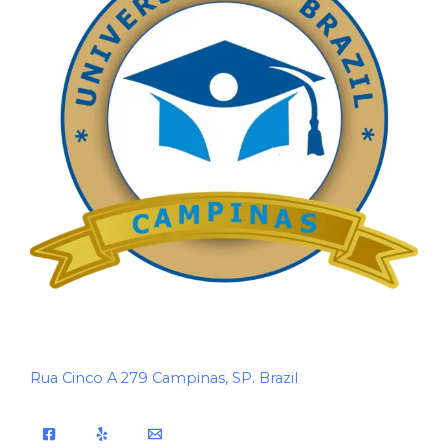
Rua Cinco A 279 Campinas, SP. Brazil