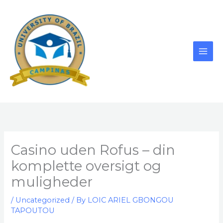
Skip
to
content
Casino uden Rofus – din
komplette oversigt og
muligheder
/
Uncategorized
/ By
LOIC ARIEL GBONGOU
TAPOUTOU