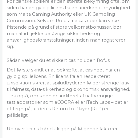
For danske spillere er den største bekymring ofte, om
siden har en gyldig licens fra en anerkendt myndighed
som Malta Gaming Authority eller UK Gambling
Commission. Selvom Rofus‑frie casinoer kan virke
fristende på grund af store velkomstbonusser, bør
man altid tjekke de øvrige sikkerheds‑ og
ansvarlighedsforanstaltninger, inden man registrerer
sig.
Sådan vælger du et sikkert casino uden Rofus
Det første skridt er at bekræfte, at casinoet har en
gyldig spillelicens. En licens fra en respekteret
jurisdiktion sikrer, at spiludbyderen følger strenge krav
til fairness, data‑sikkerhed og økonomisk ansvarlighed.
Tjek også, om siden er audit­eret af uafhængige
testlaboratorier som eCOGRA eller iTech Labs – det er
et tegn på, at deres Return to Player (RTP) er
pålideligt.
Ud over licens bør du kigge på følgende faktorer: