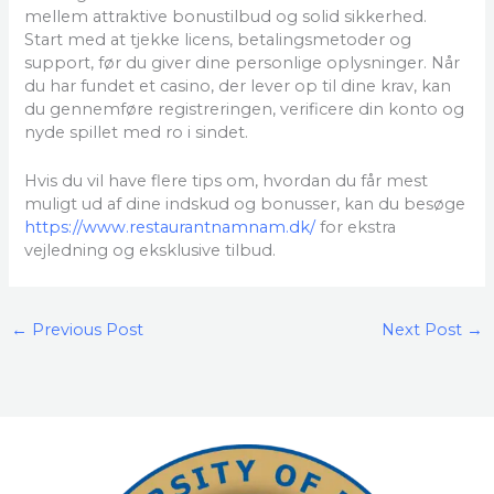
mellem attraktive bonustilbud og solid sikkerhed.
Start med at tjekke licens, betalingsmetoder og
support, før du giver dine personlige oplysninger. Når
du har fundet et casino, der lever op til dine krav, kan
du gennemføre registreringen, verificere din konto og
nyde spillet med ro i sindet.
Hvis du vil have flere tips om, hvordan du får mest
muligt ud af dine indskud og bonusser, kan du besøge
https://www.restaurantnamnam.dk/
for ekstra
vejledning og eksklusive tilbud.
←
Previous Post
Next Post
→