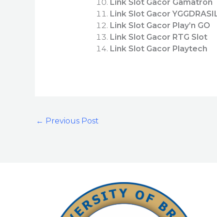
Link Slot Gacor Gamatron
Link Slot Gacor YGGDRASI
Link Slot Gacor Play’n GO
Link Slot Gacor RTG Slot
Link Slot Gacor Playtech
←
Previous Post