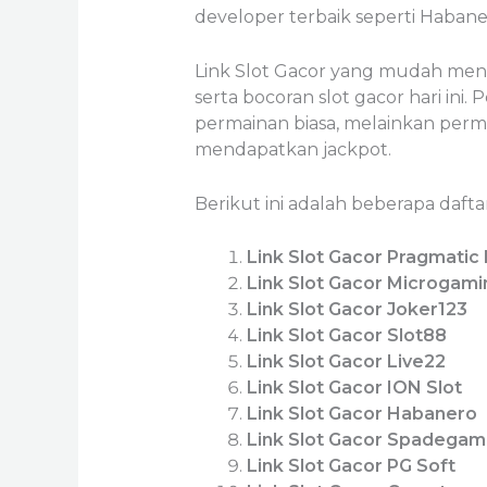
developer terbaik seperti Habaner
Link Slot Gacor yang mudah men
serta bocoran slot gacor hari ini
permainan biasa, melainkan pe
mendapatkan jackpot.
Berikut ini adalah beberapa dafta
Link Slot Gacor Pragmatic 
Link Slot Gacor Microgami
Link Slot Gacor Joker123
Link Slot Gacor Slot88
Link Slot Gacor Live22
Link Slot Gacor ION Slot
Link Slot Gacor Habanero
Link Slot Gacor Spadegam
Link Slot Gacor PG Soft