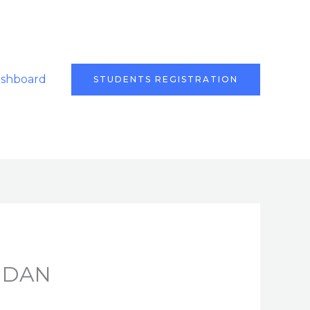
ashboard
STUDENTS REGISTRATION
U DAN