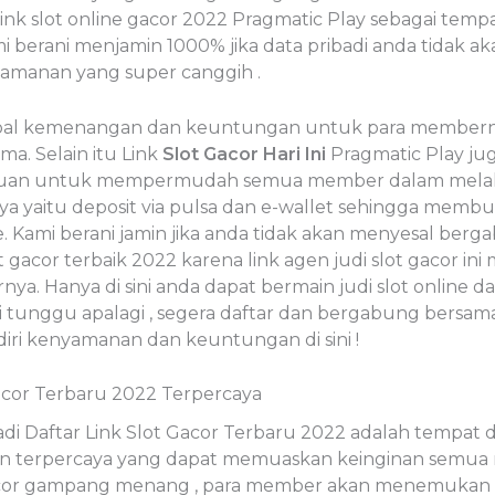
k slot online gacor 2022 Pragmatic Play sebagai tempat
i berani menjamin 1000% jika data pribadi anda tidak 
keamanan yang super canggih .
 soal kemenangan dan keuntungan untuk para membern
. Selain itu Link
Slot Gacor Hari Ini
Pragmatic Play ju
tujuan untuk mempermudah semua member dalam melaku
nnya yaitu deposit via pulsa dan e-wallet sehingga me
. Kami berani jamin jika anda tidak akan menyesal ber
lot gacor terbaik 2022 karena link agen judi slot gacor 
ya. Hanya di sini anda dapat bermain judi slot online d
i tunggu apalagi , segera daftar dan bergabung bersama
iri kenyamanan dan keuntungan di sini !
acor Terbaru 2022 Terpercaya
di Daftar Link Slot Gacor Terbaru 2022 adalah tempat
dan terpercaya yang dapat memuaskan keinginan semua
t gacor gampang menang , para member akan menemukan pe