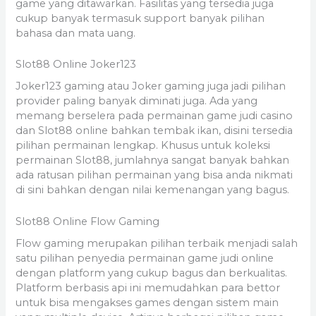
game yang ditawarkan. Fasilitas yang tersedia juga
cukup banyak termasuk support banyak pilihan
bahasa dan mata uang.
Slot88 Online Joker123
Joker123 gaming atau Joker gaming juga jadi pilihan
provider paling banyak diminati juga. Ada yang
memang berselera pada permainan game judi casino
dan Slot88 online bahkan tembak ikan, disini tersedia
pilihan permainan lengkap. Khusus untuk koleksi
permainan Slot88, jumlahnya sangat banyak bahkan
ada ratusan pilihan permainan yang bisa anda nikmati
di sini bahkan dengan nilai kemenangan yang bagus.
Slot88 Online Flow Gaming
Flow gaming merupakan pilihan terbaik menjadi salah
satu pilihan penyedia permainan game judi online
dengan platform yang cukup bagus dan berkualitas.
Platform berbasis api ini memudahkan para bettor
untuk bisa mengakses games dengan sistem main