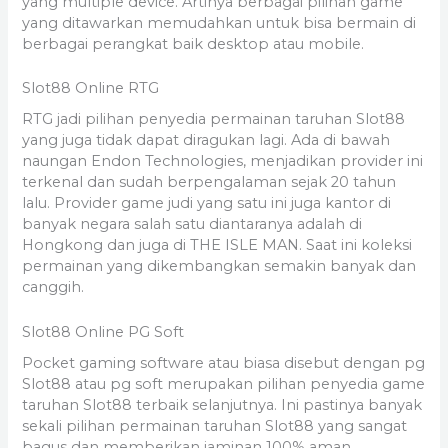
yang multiple device. Artinya berbagai pilihan game
yang ditawarkan memudahkan untuk bisa bermain di
berbagai perangkat baik desktop atau mobile.
Slot88 Online RTG
RTG jadi pilihan penyedia permainan taruhan Slot88
yang juga tidak dapat diragukan lagi. Ada di bawah
naungan Endon Technologies, menjadikan provider ini
terkenal dan sudah berpengalaman sejak 20 tahun
lalu. Provider game judi yang satu ini juga kantor di
banyak negara salah satu diantaranya adalah di
Hongkong dan juga di THE ISLE MAN. Saat ini koleksi
permainan yang dikembangkan semakin banyak dan
canggih.
Slot88 Online PG Soft
Pocket gaming software atau biasa disebut dengan pg
Slot88 atau pg soft merupakan pilihan penyedia game
taruhan Slot88 terbaik selanjutnya. Ini pastinya banyak
sekali pilihan permainan taruhan Slot88 yang sangat
bagus dan memberikan jaminan 100% aman.