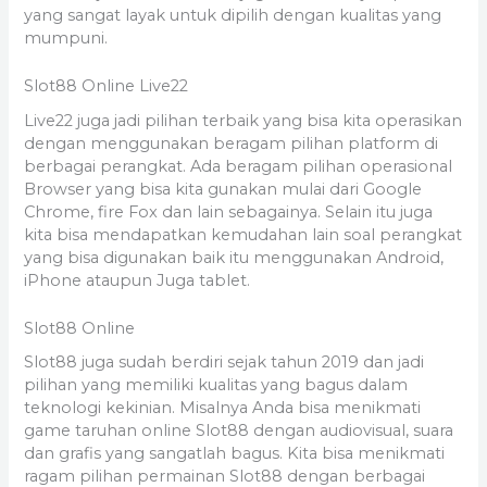
yang sangat layak untuk dipilih dengan kualitas yang
mumpuni.
Slot88 Online Live22
Live22 juga jadi pilihan terbaik yang bisa kita operasikan
dengan menggunakan beragam pilihan platform di
berbagai perangkat. Ada beragam pilihan operasional
Browser yang bisa kita gunakan mulai dari Google
Chrome, fire Fox dan lain sebagainya. Selain itu juga
kita bisa mendapatkan kemudahan lain soal perangkat
yang bisa digunakan baik itu menggunakan Android,
iPhone ataupun Juga tablet.
Slot88 Online
Slot88 juga sudah berdiri sejak tahun 2019 dan jadi
pilihan yang memiliki kualitas yang bagus dalam
teknologi kekinian. Misalnya Anda bisa menikmati
game taruhan online Slot88 dengan audiovisual, suara
dan grafis yang sangatlah bagus. Kita bisa menikmati
ragam pilihan permainan Slot88 dengan berbagai