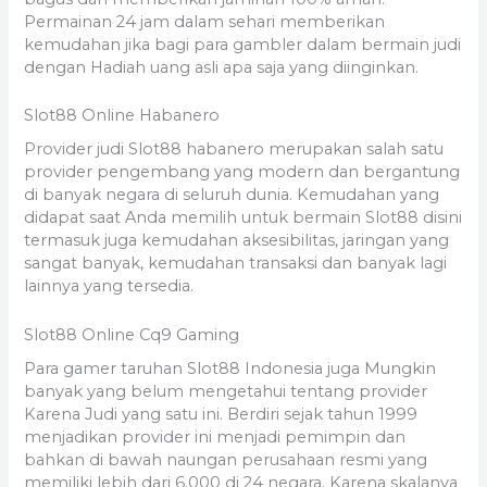
Permainan 24 jam dalam sehari memberikan
kemudahan jika bagi para gambler dalam bermain judi
dengan Hadiah uang asli apa saja yang diinginkan.
Slot88 Online Habanero
Provider judi Slot88 habanero merupakan salah satu
provider pengembang yang modern dan bergantung
di banyak negara di seluruh dunia. Kemudahan yang
didapat saat Anda memilih untuk bermain Slot88 disini
termasuk juga kemudahan aksesibilitas, jaringan yang
sangat banyak, kemudahan transaksi dan banyak lagi
lainnya yang tersedia.
Slot88 Online Cq9 Gaming
Para gamer taruhan Slot88 Indonesia juga Mungkin
banyak yang belum mengetahui tentang provider
Karena Judi yang satu ini. Berdiri sejak tahun 1999
menjadikan provider ini menjadi pemimpin dan
bahkan di bawah naungan perusahaan resmi yang
memiliki lebih dari 6.000 di 24 negara. Karena skalanya