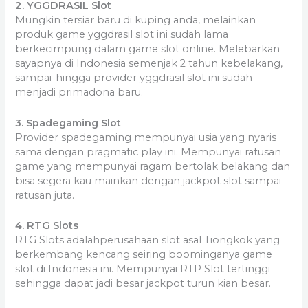
2. YGGDRASIL Slot
Mungkin tersiar baru di kuping anda, melainkan
produk game yggdrasil slot ini sudah lama
berkecimpung dalam game slot online. Melebarkan
sayapnya di Indonesia semenjak 2 tahun kebelakang,
sampai-hingga provider yggdrasil slot ini sudah
menjadi primadona baru.
3. Spadegaming Slot
Provider spadegaming mempunyai usia yang nyaris
sama dengan pragmatic play ini. Mempunyai ratusan
game yang mempunyai ragam bertolak belakang dan
bisa segera kau mainkan dengan jackpot slot sampai
ratusan juta.
4. RTG Slots
RTG Slots adalahperusahaan slot asal Tiongkok yang
berkembang kencang seiring boominganya game
slot di Indonesia ini. Mempunyai RTP Slot tertinggi
sehingga dapat jadi besar jackpot turun kian besar.