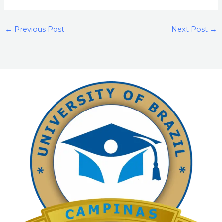
←
Previous Post
Next Post
→