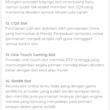
Mungkin provider playngo slot ini terbilang baru,
namun sudah tak sedikit member slot CQ9 yang
menerima deviden sampai ratusan juta rupiah.
12. CQ9 Slot
Permainan cq9 slot didirikan oleh perusahaan China
yang bermarkas di Manila. Perpaduan tampilan, variasi
permainan menjadi senjata cq9 guna menggaet
semua bettor slot.
13. One Touch Gaming Slot
Provider one touch slot memiliki RTP tertinggi yang
memungkinkan segala pemain mendapatkan deviden
besar dengan bet kecil atau murah.
14. Slot88 Slot
Pecinta slot online tentu tidak asing dengan game
slot88 ini, provider yang sudah berdiri lumayan lama
dan memiliki jenis permainan teranyar dengan engine
mereka yang kencang menjadikan para pemain
kerasan dalam game slot88.