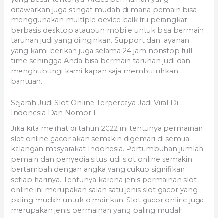
ditawarkan juga sangat mudah di mana pemain bisa
menggunakan multiple device baik itu perangkat
berbasis desktop ataupun mobile untuk bisa bermain
taruhan judi yang diinginkan. Support dan layanan
yang kami berikan juga selama 24 jam nonstop full
time sehingga Anda bisa bermain taruhan judi dan
menghubungi kami kapan saja membutuhkan
bantuan.
Sejarah Judi Slot Online Terpercaya Jadi Viral Di
Indonesia Dan Nomor 1
Jika kita melihat di tahun 2022 ini tentunya permainan
slot online gacor akan semakin digemari di semua
kalangan masyarakat Indonesia. Pertumbuhan jumlah
pemain dan penyedia situs judi slot online semakin
bertambah dengan angka yang cukup signifikan
setiap harinya. Tentunya karena jenis permainan slot
online ini merupakan salah satu jenis slot gacor yang
paling mudah untuk dimainkan. Slot gacor online juga
merupakan jenis permainan yang paling mudah