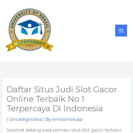
Skip
to
content
Daftar Situs Judi Slot Gacor
Online Terbaik No 1
Terpercaya Di Indonesia
/
Uncategorized
/ By
emosimeluap
Selamat datang para pemain situs slot gacor terbaru