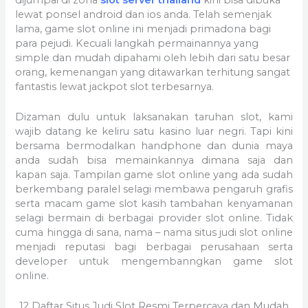
lewat ponsel android dan ios anda. Telah semenjak
lama, game slot online ini menjadi primadona bagi
para pejudi. Kecuali langkah permainannya yang
simple dan mudah dipahami oleh lebih dari satu besar
orang, kemenangan yang ditawarkan terhitung sangat
fantastis lewat jackpot slot terbesarnya.
Dizaman dulu untuk laksanakan taruhan slot, kami
wajib datang ke keliru satu kasino luar negri. Tapi kini
bersama bermodalkan handphone dan dunia maya
anda sudah bisa memainkannya dimana saja dan
kapan saja. Tampilan game slot online yang ada sudah
berkembang paralel selagi membawa pengaruh grafis
serta macam game slot kasih tambahan kenyamanan
selagi bermain di berbagai provider slot online. Tidak
cuma hingga di sana, nama – nama situs judi slot online
menjadi reputasi bagi berbagai perusahaan serta
developer untuk mengembanngkan game slot
online.
12 Daftar Situs Judi Slot Resmi Terpercaya dan Mudah