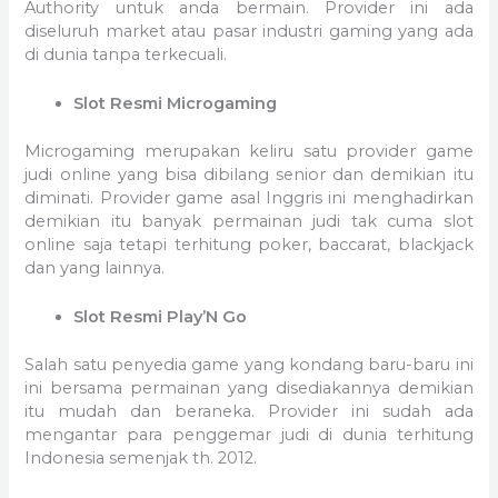
Authority untuk anda bermain. Provider ini ada
diseluruh market atau pasar industri gaming yang ada
di dunia tanpa terkecuali.
Slot Resmi Microgaming
Microgaming merupakan keliru satu provider game
judi online yang bisa dibilang senior dan demikian itu
diminati. Provider game asal Inggris ini menghadirkan
demikian itu banyak permainan judi tak cuma slot
online saja tetapi terhitung poker, baccarat, blackjack
dan yang lainnya.
Slot Resmi Play’N Go
Salah satu penyedia game yang kondang baru-baru ini
ini bersama permainan yang disediakannya demikian
itu mudah dan beraneka. Provider ini sudah ada
mengantar para penggemar judi di dunia terhitung
Indonesia semenjak th. 2012.