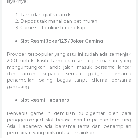
layaknya :
Tampilan grafis ciamik
Deposit tak mahal dan bet murah
Game slot online terlengkap
Slot Resmi Joker123 / Joker Gaming
Provider terpopuler yang satu ini sudah ada semenjak
2001 untuk kasih tambahan anda permainan yang
menguntungkan. anda jalan masuk bersama lancar
dan aman kepada semua gadget bersama
penampilan paling bagus tanpa dilema bersama
gampang.
Slot Resmi Habanero
Penyedia game ini demikian itu digemari oleh para
penggemar judi slot berasal dari Eropa dan terhitung
Asia. Habanero ada bersama tema dan penampilan
permainan yang unik untuk dimainkan.