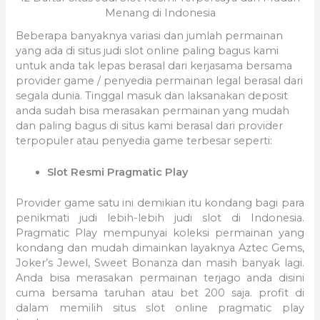
Menang di Indonesia
Beberapa banyaknya variasi dan jumlah permainan
yang ada di situs judi slot online paling bagus kami
untuk anda tak lepas berasal dari kerjasama bersama
provider game / penyedia permainan legal berasal dari
segala dunia. Tinggal masuk dan laksanakan deposit
anda sudah bisa merasakan permainan yang mudah
dan paling bagus di situs kami berasal dari provider
terpopuler atau penyedia game terbesar seperti:
Slot Resmi Pragmatic Play
Provider game satu ini demikian itu kondang bagi para
penikmati judi lebih-lebih judi slot di Indonesia.
Pragmatic Play mempunyai koleksi permainan yang
kondang dan mudah dimainkan layaknya Aztec Gems,
Joker’s Jewel, Sweet Bonanza dan masih banyak lagi.
Anda bisa merasakan permainan terjago anda disini
cuma bersama taruhan atau bet 200 saja. profit di
dalam memilih situs slot online pragmatic play