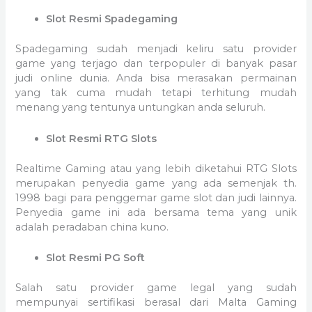
Slot Resmi Spadegaming
Spadegaming sudah menjadi keliru satu provider
game yang terjago dan terpopuler di banyak pasar
judi online dunia. Anda bisa merasakan permainan
yang tak cuma mudah tetapi terhitung mudah
menang yang tentunya untungkan anda seluruh.
Slot Resmi RTG Slots
Realtime Gaming atau yang lebih diketahui RTG Slots
merupakan penyedia game yang ada semenjak th.
1998 bagi para penggemar game slot dan judi lainnya.
Penyedia game ini ada bersama tema yang unik
adalah peradaban china kuno.
Slot Resmi PG Soft
Salah satu provider game legal yang sudah
mempunyai sertifikasi berasal dari Malta Gaming