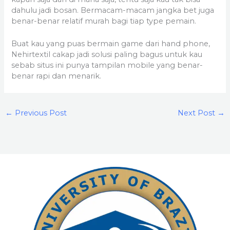
dahulu jadi bosan. Bermacam-macam jangka bet juga
benar-benar relatif murah bagi tiap type pemain.
Buat kau yang puas bermain game dari hand phone,
Nehirtextil cakap jadi solusi paling bagus untuk kau
sebab situs ini punya tampilan mobile yang benar-
benar rapi dan menarik.
←
Previous Post
Next Post
→