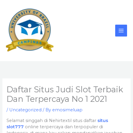
Skip
to
content
Daftar Situs Judi Slot Terbaik
Dan Terpercaya No 1 2021
/
Uncategorized
/ By
emosimeluap
Selamat singgah di Nehirtextil situs daftar
situs
slot777
online terpercaya dan terpopuler di
Indonesia, di mana kau cakap mendapatkan jawaban