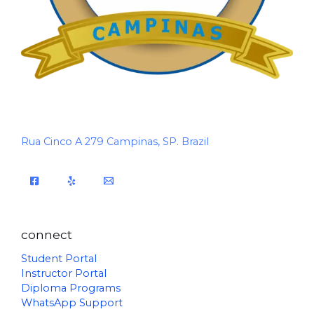
Rua Cinco A 279 Campinas, SP. Brazil
connect
Student Portal
Instructor Portal
Diploma Programs
WhatsApp Support