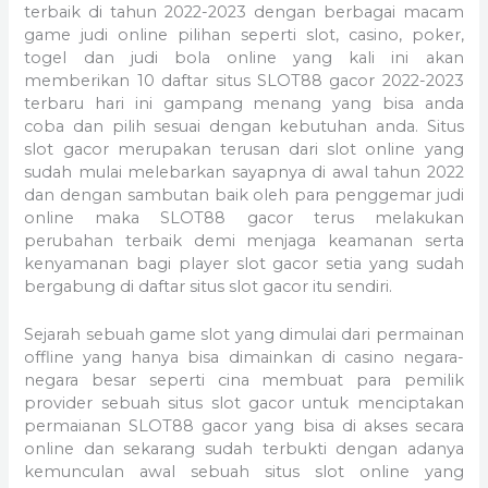
terbaik di tahun 2022-2023 dengan berbagai macam
game judi online pilihan seperti slot, casino, poker,
togel dan judi bola online yang kali ini akan
memberikan 10 daftar situs SLOT88 gacor 2022-2023
terbaru hari ini gampang menang yang bisa anda
coba dan pilih sesuai dengan kebutuhan anda. Situs
slot gacor merupakan terusan dari slot online yang
sudah mulai melebarkan sayapnya di awal tahun 2022
dan dengan sambutan baik oleh para penggemar judi
online maka SLOT88 gacor terus melakukan
perubahan terbaik demi menjaga keamanan serta
kenyamanan bagi player slot gacor setia yang sudah
bergabung di daftar situs slot gacor itu sendiri.
Sejarah sebuah game slot yang dimulai dari permainan
offline yang hanya bisa dimainkan di casino negara-
negara besar seperti cina membuat para pemilik
provider sebuah situs slot gacor untuk menciptakan
permaianan SLOT88 gacor yang bisa di akses secara
online dan sekarang sudah terbukti dengan adanya
kemunculan awal sebuah situs slot online yang