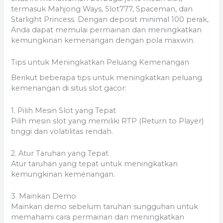
termasuk Mahjong Ways, Slot777, Spaceman, dan
Starlight Princess. Dengan deposit minimal 100 perak,
Anda dapat memulai permainan dan meningkatkan
kemungkinan kemenangan dengan pola maxwin.
Tips untuk Meningkatkan Peluang Kemenangan
Berikut beberapa tips untuk meningkatkan peluang
kemenangan di situs slot gacor:
1. Pilih Mesin Slot yang Tepat
Pilih mesin slot yang memiliki RTP (Return to Player)
tinggi dan volatilitas rendah.
2. Atur Taruhan yang Tepat
Atur taruhan yang tepat untuk meningkatkan
kemungkinan kemenangan.
3. Mainkan Demo
Mainkan demo sebelum taruhan sungguhan untuk
memahami cara permainan dan meningkatkan