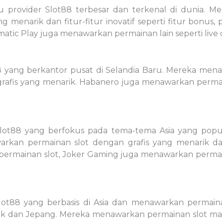
tu provider Slot88 terbesar dan terkenal di dunia. M
 menarik dan fitur-fitur inovatif seperti fitur bonus, 
matic Play juga menawarkan permainan lain seperti live c
8 yang berkantor pusat di Selandia Baru. Mereka mena
 grafis yang menarik. Habanero juga menawarkan permain
lot88 yang berfokus pada tema-tema Asia yang popu
kan permainan slot dengan grafis yang menarik dan fi
n permainan slot, Joker Gaming juga menawarkan permai
lot88 yang berbasis di Asia dan menawarkan permai
gkok dan Jepang. Mereka menawarkan permainan slot ma