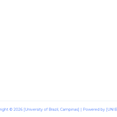
ight © 2026 [University of Brazil, Campinas] | Powered by [UN