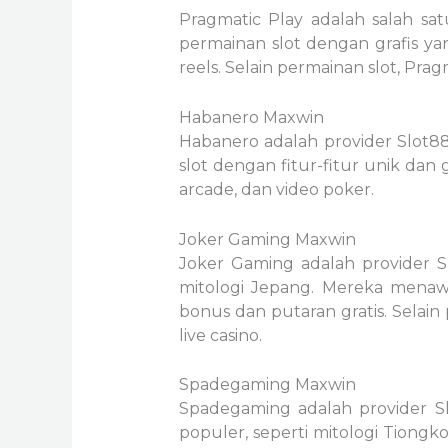
Pragmatic Play adalah salah sa
permainan slot dengan grafis yang
reels. Selain permainan slot, Prag
Habanero Maxwin
Habanero adalah provider Slot8
slot dengan fitur-fitur unik dan
arcade, dan video poker.
Joker Gaming Maxwin
Joker Gaming adalah provider S
mitologi Jepang. Mereka menawar
bonus dan putaran gratis. Selai
live casino.
Spadegaming Maxwin
Spadegaming adalah provider S
populer, seperti mitologi Tion