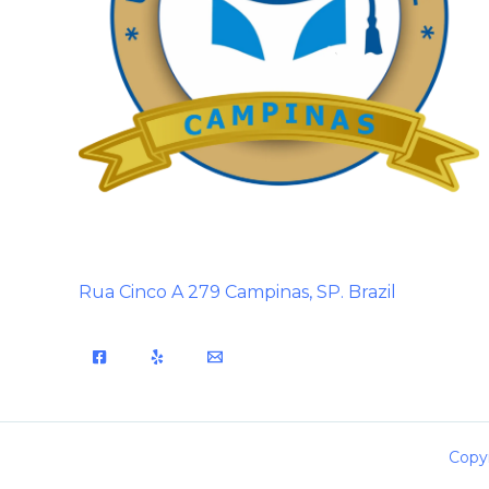
Rua Cinco A 279 Campinas, SP. Brazil
Copyr