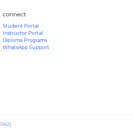
connect
Student Portal
Instructor Portal
Diploma Programs
WhatsApp Support
IBRAZ]