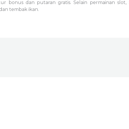
i fitur bonus dan putaran gratis. Selain permainan s
o dan tembak ikan.