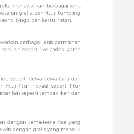
ereka menawarkan berbagai jenis
putaran gratis, dan fitur tumbling
asino, bingo, dan kartu instan.
warkan berbagai jenis permainan
an lain seperti live casino, game
ler, seperti dewa-dewa Cina dan
tur-fitur inovatif seperti fitur
nan lain seperti tembak ikan dan
nan dengan tema-tema Asia yang
xwin dengan grafis yang menarik