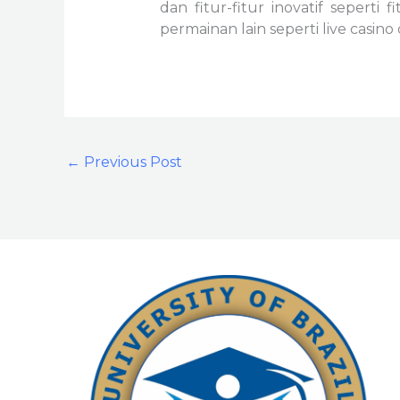
dan fitur-fitur inovatif sepert
permainan lain seperti live casin
←
Previous Post