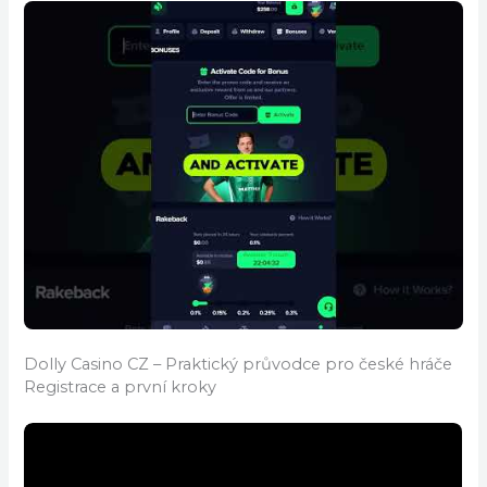
Dolly Casino CZ – Praktický průvodce pro české hráče
Registrace a první kroky