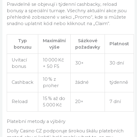
Pravidelně se objevují i týdenní cashbacky, reload
bonusy a speciální turnaje. Všechny aktuální akce jsou
přehledně zobrazené v sekci „Promo“, kde si můžete
snadno uplatnit kód nebo kliknout na „Claim“.
Typ
Maximální
Sázkové
Platnost
bonusu
výše
požadavky
Uvítací
10 000 Kč
30×
30 dní
bonus
+ 50 FS
10 % z
Cashback
žádné
týdenně
proher
15 % až do
Reload
20×
7 dní
5 000 Kč
Platební metody a výběry
Dolly Casino CZ podporuje širokou škálu platebních