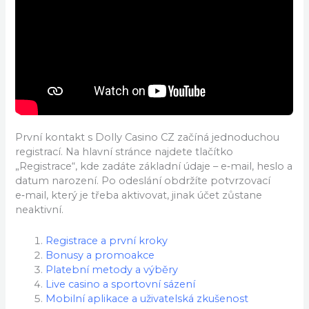
První kontakt s Dolly Casino CZ začíná jednoduchou
registrací. Na hlavní stránce najdete tlačítko
„Registrace“, kde zadáte základní údaje – e‑mail, heslo a
datum narození. Po odeslání obdržíte potvrzovací
e‑mail, který je třeba aktivovat, jinak účet zůstane
neaktivní.
Registrace a první kroky
Bonusy a promoakce
Platební metody a výběry
Live casino a sportovní sázení
Mobilní aplikace a uživatelská zkušenost