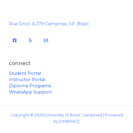
Rua Cinco A 279 Campinas, SP. Brazil
connect
Student Portal
Instructor Portal
Diploma Programs
WhatsApp Support
Copyright © 2026 [University of Brazil, Campinas] | Powered
by [UNIBRAZ]