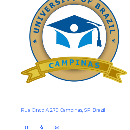
Rua Cinco A 279 Campinas, SP. Brazil