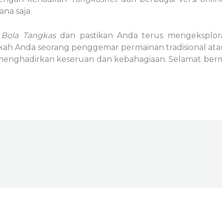
ana saja.
i
Bola Tangkas
dan pastikan Anda terus mengeksplora
kah Anda seorang penggemar permainan tradisional atau 
menghadirkan keseruan dan kebahagiaan. Selamat be