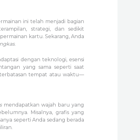
ermainan ini telah menjadi bagian
ampilan, strategi, dan sedikit
 permainan kartu. Sekarang, Anda
angkas
.
daptasi dengan teknologi, esensi
tangan yang sama seperti saat
 keterbatasan tempat atau waktu—
s
mendapatkan wajah baru yang
belumnya. Misalnya, grafis yang
anya seperti Anda sedang berada
iran.