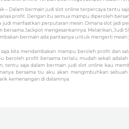
aik – Dalam bermain judi slot online terpercaya tent
ariasi profit. Dengan itu semua mampu diperoleh bersa
tu judi manfaatkan perputaran mesin. Dimana slot jadi p
m bersama Jackpot mengesankannya. Melainkan, Judi Sl
dambakan bermain ada pantasnya untuk mengerti mesin 
u saja kita mendambakan mampu beroleh profit dan sal
pu beroleh profit bersama terlalu mudah sekali adalah 
kan, tentu saja dalam bermain judi slot online kau me
renanya bersama tiu aku akan mengimbuhkan sebuah K
arik kemenangan di dalamnya.