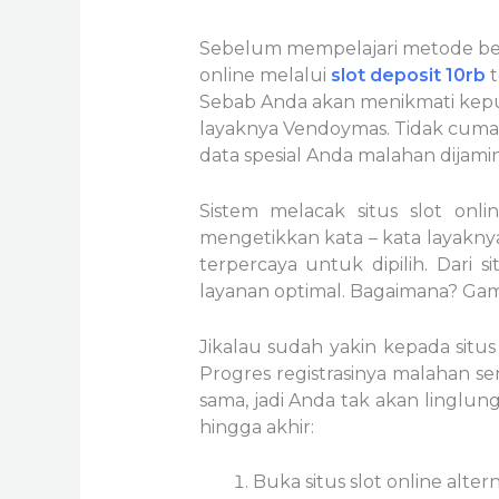
Sebelum mempelajari metode berm
online melalui
slot deposit 10rb
t
Sebab Anda akan menikmati kepua
layaknya Vendoymas. Tidak cuma it
data spesial Anda malahan dijami
Sistem melacak situs slot on
mengetikkan kata – kata layaknya
terpercaya untuk dipilih. Dari
layanan optimal. Bagaimana? Ga
Jikalau sudah yakin kepada situs 
Progres registrasinya malahan ser
sama, jadi Anda tak akan linglung
hingga akhir:
Buka situs slot online alter