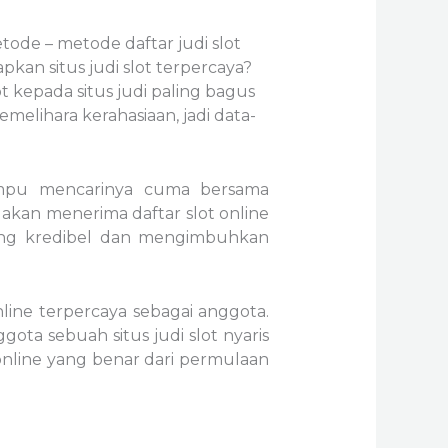
ode – metode daftar judi slot
an situs judi slot terpercaya?
 kepada situs judi paling bagus
melihara kerahasiaan, jadi data-
mampu mencarinya cuma bersama
 akan menerima daftar slot online
aling kredibel dan mengimbuhkan
online terpercaya sebagai anggota.
gota sebuah situs judi slot nyaris
t online yang benar dari permulaan