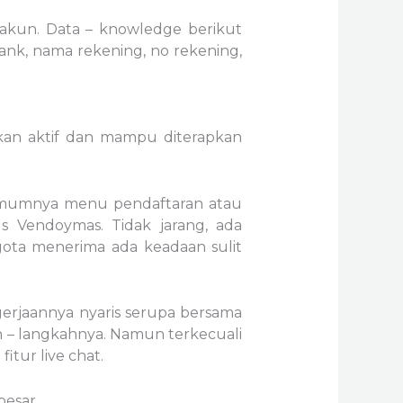
 akun. Data – knowledge berikut
ank, nama rekening, no rekening,
rakan aktif dan mampu diterapkan
. Umumnya menu pendaftaran atau
s Vendoymas. Tidak jarang, ada
gota menerima ada keadaan sulit
gerjaannya nyaris serupa bersama
kah – langkahnya. Namun terkecuali
tur live chat.
besar