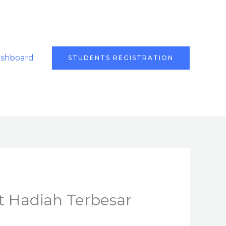
ashboard
STUDENTS REGISTRATION
ot Hadiah Terbesar